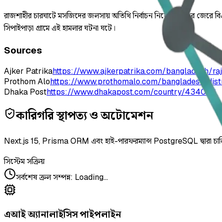
রাজশাহীর চারঘাটে মসজিদের জলসায় অতিথি নির্বাচন নিয়ে বিরোধের জেরে বিএন
সিপাইপাড়া গ্রামে এই হামলার ঘটনা ঘটে।
Sources
Ajker Patrika
https://www.ajkerpatrika.com/bangladesh/raj
Prothom Alo
https://www.prothomalo.com/bangladesh/distr
Dhaka Post
https://www.dhakapost.com/country/434093
কারিগরি স্থাপত্য ও অটোমেশন
Next.js 15, Prisma ORM এবং হাই-পারফরম্যান্স PostgreSQL দ্বারা চা
সিস্টেম সক্রিয়
সর্বশেষ ক্রল সম্পন্ন
:
Loading...
এআই অ্যানালাইসিস পাইপলাইন