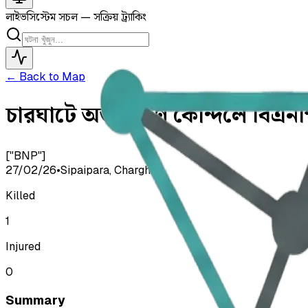
লাইভ
সিস্টেম সচল — সক্রিয় ট্র্যাকিং
← Back to Map
চারঘাটে অভ্যন্তরীণ কোন্দলে বিএনপ
["BNP"]
27/02/26
•
Sipaipara, Charghat
Killed
1
Injured
0
Summary