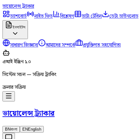
ভায়োলেন্স
ট্র্যাকার
ড্যাশবোর্ড
লাইভ ফিড
বিশ্লেষণ
ডাটা টেবিল
ডেটা ডাউনলোড
ইনসাইটস
সাধারণ জিজ্ঞাসা
আমাদের সম্পর্কে
প্রযুক্তিগত সহযোগিতা
এআই ইঞ্জিন ১.০
সিস্টেম সচল — সক্রিয় ট্র্যাকিং
ক্রলার সক্রিয়
ভায়োলেন্স
ট্র্যাকার
BN
বাংলা
EN
English