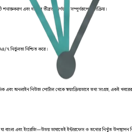
ি শনাক্তকরণ এবং ঘটনার তীব্রতা নির্ণয় যা সম্পূর্ণরূপে স্বয়ংক্রিয়।
 ২৪/৭ নির্ভুলতা নিশ্চিত করে।
় দৈনিক এবং অনলাইন নিউজ পোর্টাল থেকে স্বয়ংক্রিয়ভাবে তথ্য সংগ্রহ, একই খবরে
ে, যা বাংলা এবং ইংরেজি—উভয় ভাষাতেই ইন্টারফেস ও তথ্যের নিখুঁত উপস্থাপন 