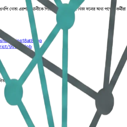
পি নেতা এরশাদ আলীকে পিটিয়ে হত্যা করেছে নিজ দলের অন্য পক্ষের কর্মীরা। 
shahi/ajpp18at8i1gp
ict/9v9ufrifpb
লিত।