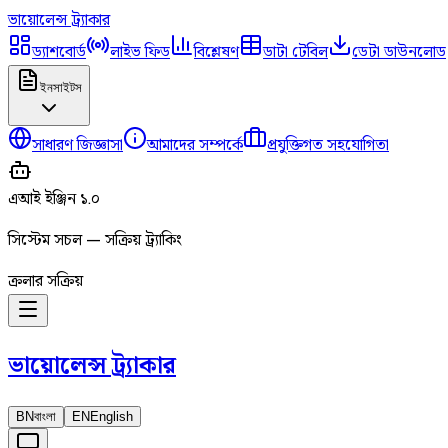
ভায়োলেন্স
ট্র্যাকার
ড্যাশবোর্ড
লাইভ ফিড
বিশ্লেষণ
ডাটা টেবিল
ডেটা ডাউনলোড
ইনসাইটস
সাধারণ জিজ্ঞাসা
আমাদের সম্পর্কে
প্রযুক্তিগত সহযোগিতা
এআই ইঞ্জিন ১.০
সিস্টেম সচল — সক্রিয় ট্র্যাকিং
ক্রলার সক্রিয়
ভায়োলেন্স
ট্র্যাকার
BN
বাংলা
EN
English