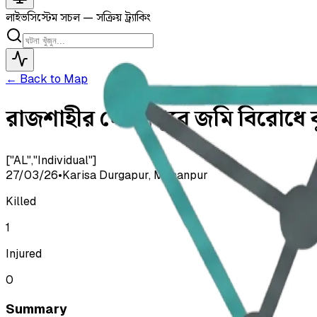
লাইভ
সিস্টেম সচল — সক্রিয় ট্র্যাকিং
← Back to Map
রাজশাহীর মোহনপুরে জমি বিরোধে ক
["AL","Individual"]
27/03/26
•
Karisa Durgapur, Mohanpur
Killed
1
Injured
0
Summary