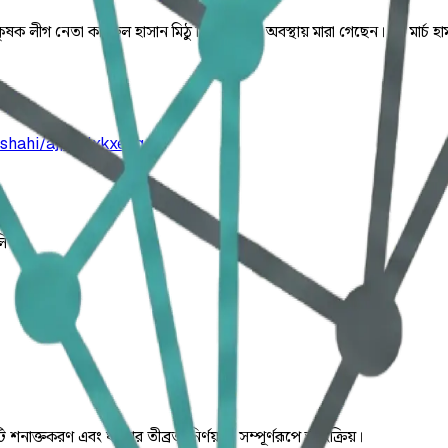
ৃষক লীগ নেতা কামরুল হাসান মিঠু চিকিৎসাধীন অবস্থায় মারা গেছেন। ২৭ মার্চ
jshahi/ajpoulxkxeogq
লিত।
ি শনাক্তকরণ এবং ঘটনার তীব্রতা নির্ণয় যা সম্পূর্ণরূপে স্বয়ংক্রিয়।