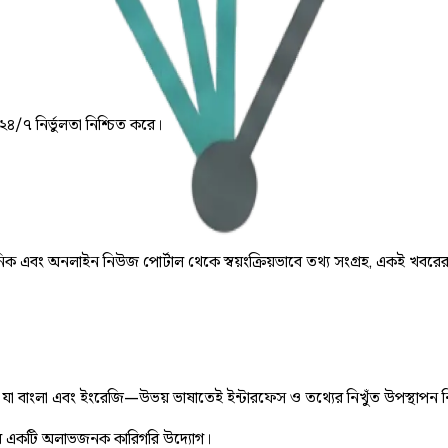
 ২৪/৭ নির্ভুলতা নিশ্চিত করে।
় দৈনিক এবং অনলাইন নিউজ পোর্টাল থেকে স্বয়ংক্রিয়ভাবে তথ্য সংগ্রহ, একই খবরে
ে, যা বাংলা এবং ইংরেজি—উভয় ভাষাতেই ইন্টারফেস ও তথ্যের নিখুঁত উপস্থাপন 
 একটি অলাভজনক কারিগরি উদ্যোগ।