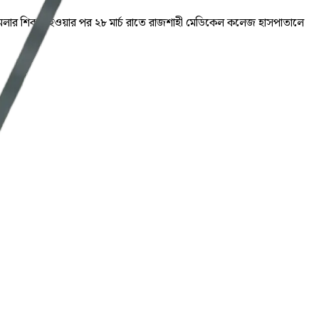
 হামলার শিকার হওয়ার পর ২৮ মার্চ রাতে রাজশাহী মেডিকেল কলেজ হাসপাতালে