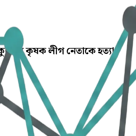
ুপিয়ে কৃষক লীগ নেতাকে হত্যা