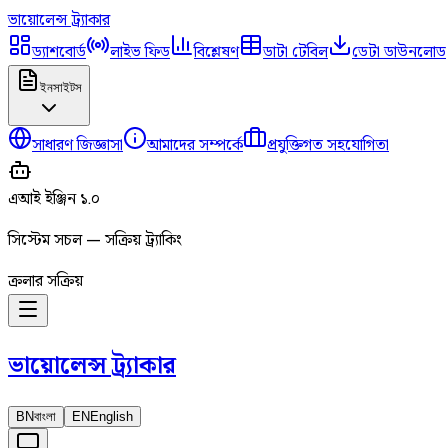
ভায়োলেন্স
ট্র্যাকার
ড্যাশবোর্ড
লাইভ ফিড
বিশ্লেষণ
ডাটা টেবিল
ডেটা ডাউনলোড
ইনসাইটস
সাধারণ জিজ্ঞাসা
আমাদের সম্পর্কে
প্রযুক্তিগত সহযোগিতা
এআই ইঞ্জিন ১.০
সিস্টেম সচল — সক্রিয় ট্র্যাকিং
ক্রলার সক্রিয়
ভায়োলেন্স
ট্র্যাকার
BN
বাংলা
EN
English