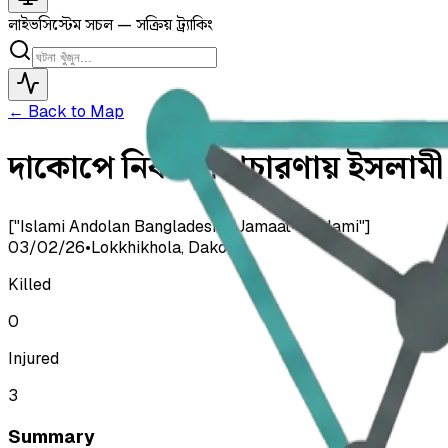
লাইভ
সিস্টেম সচল — সক্রিয় ট্র্যাকিং
← Back to Map
দাকোপে নির্বাচনী প্রচারণায় ইসল
["Islami Andolan Bangladesh","Jamaat-e-Islami"]
03/02/26
•
Lokkhikhola, Dakop
Killed
0
Injured
3
Summary