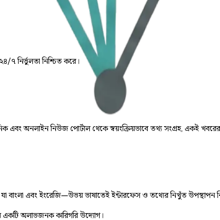
 ২৪/৭ নির্ভুলতা নিশ্চিত করে।
় দৈনিক এবং অনলাইন নিউজ পোর্টাল থেকে স্বয়ংক্রিয়ভাবে তথ্য সংগ্রহ, একই খবরে
ে, যা বাংলা এবং ইংরেজি—উভয় ভাষাতেই ইন্টারফেস ও তথ্যের নিখুঁত উপস্থাপন 
 একটি অলাভজনক কারিগরি উদ্যোগ।