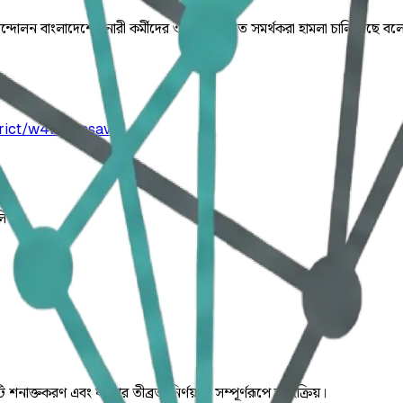
মী আন্দোলন বাংলাদেশের নারী কর্মীদের ওপর জামায়াত সমর্থকরা হামলা চালিয়
trict/w4l2lomsav
লিত।
ি শনাক্তকরণ এবং ঘটনার তীব্রতা নির্ণয় যা সম্পূর্ণরূপে স্বয়ংক্রিয়।