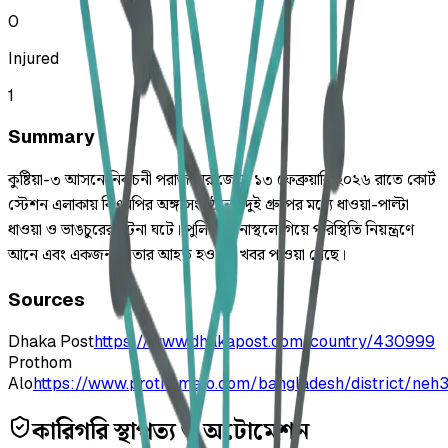
0
Injured
1
Summary
কুষ্টিয়া-৩ আসনে নির্বাচনী পরাজয়ের জেরে ১৩ ফেব্রুয়ারি ২০২৬ রাতে কোর্ট
স্টেশন এলাকায় বিএনপির অঙ্গ সংগঠনের দুই গ্রুপের মধ্যে ধাওয়া-পাল্টা
ধাওয়া ও ভাঙচুরের ঘটনা ঘটে। পুলিশ ঘটনাস্থলে গিয়ে পরিস্থিতি নিয়ন্ত্রণে
আনে এবং একজন নেতার আহত হওয়ার খবর পাওয়া গেছে।
Sources
Dhaka Post
https://www.dhakapost.com/country/430999
Prothom
Alo
https://www.prothomalo.com/bangladesh/district/neh3
কারিগরি স্থাপত্য ও অটোমেশন