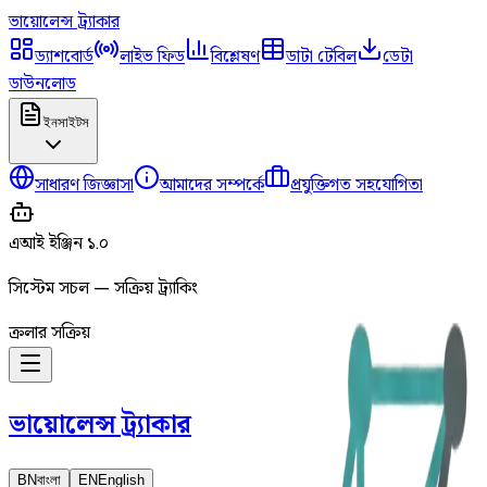
ভায়োলেন্স
ট্র্যাকার
ড্যাশবোর্ড
লাইভ ফিড
বিশ্লেষণ
ডাটা টেবিল
ডেটা
ডাউনলোড
ইনসাইটস
সাধারণ জিজ্ঞাসা
আমাদের সম্পর্কে
প্রযুক্তিগত সহযোগিতা
এআই ইঞ্জিন ১.০
সিস্টেম সচল — সক্রিয় ট্র্যাকিং
ক্রলার সক্রিয়
ভায়োলেন্স
ট্র্যাকার
BN
বাংলা
EN
English