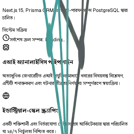
Next.js 15, Prisma ORM এবং হাই-পারফরম্যান্স PostgreSQL দ্বারা
চালিত।
সিস্টেম সক্রিয়
সর্বশেষ ক্রল সম্পন্ন
:
Loading...
এআই অ্যানালাইসিস পাইপলাইন
অত্যাধুনিক জেনারেটিভ এআই প্রযুক্তির মাধ্যমে খবরের বিষয়বস্তু বিশ্লেষণ,
এন্টিটি শনাক্তকরণ এবং ঘটনার তীব্রতা নির্ণয় যা সম্পূর্ণরূপে স্বয়ংক্রিয়।
ইন্ডাস্ট্রিয়াল-স্কেল স্ক্র্যাপিং
একটি শক্তিশালী এবং নির্ভরযোগ্য ডেটা সংগ্রহ আর্কিটেকচার দ্বারা পরিচালিত
যা ২৪/৭ নির্ভুলতা নিশ্চিত করে।