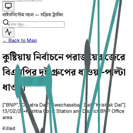
লাইভ
সিস্টেম সচল — সক্রিয় ট্র্যাকিং
← Back to Map
কুষ্টিয়ায় নির্বাচনে পরাজয়ের জেরে
বিএনপির দুই গ্রুপের ধাওয়া-পাল্টা
ধাওয়া
["BNP","Chhatra Dal","Swechasebak Dal","Krishak Dal"]
13/02/26
•
Kushtia Court Station and District BNP Office
area
Killed