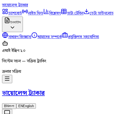
ভায়োলেন্স
ট্র্যাকার
ড্যাশবোর্ড
লাইভ ফিড
বিশ্লেষণ
ডাটা টেবিল
ডেটা ডাউনলোড
ইনসাইটস
সাধারণ জিজ্ঞাসা
আমাদের সম্পর্কে
প্রযুক্তিগত সহযোগিতা
এআই ইঞ্জিন ১.০
সিস্টেম সচল — সক্রিয় ট্র্যাকিং
ক্রলার সক্রিয়
ভায়োলেন্স
ট্র্যাকার
BN
বাংলা
EN
English