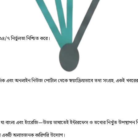
 ২৪/৭ নির্ভুলতা নিশ্চিত করে।
় দৈনিক এবং অনলাইন নিউজ পোর্টাল থেকে স্বয়ংক্রিয়ভাবে তথ্য সংগ্রহ, একই খবরে
ে, যা বাংলা এবং ইংরেজি—উভয় ভাষাতেই ইন্টারফেস ও তথ্যের নিখুঁত উপস্থাপন 
 একটি অলাভজনক কারিগরি উদ্যোগ।