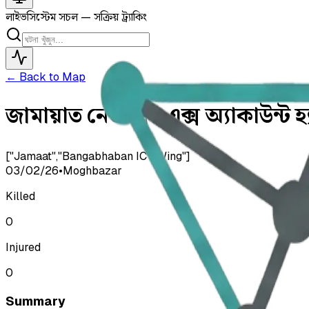
লাইভ
সিস্টেম সচল — সক্রিয় ট্র্যাকিং
← Back to Map
জামায়াত নেতাদের এক্স অ্যাকাউন্ট হ
["Jamaat","Bangabhaban ICT Wing"]
03/02/26
•
Moghbazar
Killed
0
Injured
0
Summary