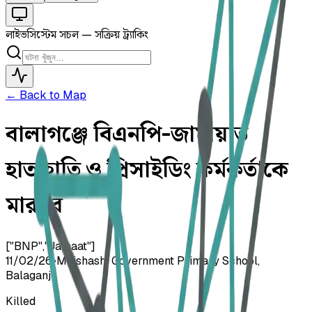
লাইভ
সিস্টেম সচল — সক্রিয় ট্র্যাকিং
← Back to Map
বালাগঞ্জে বিএনপি-জামায়াত
হাতাহাতি ও প্রিসাইডিং কর্মকর্তাকে
মারধর
["BNP","Jamaat"]
11/02/26
•
Moishashi Government Primary School,
Balaganj
Killed