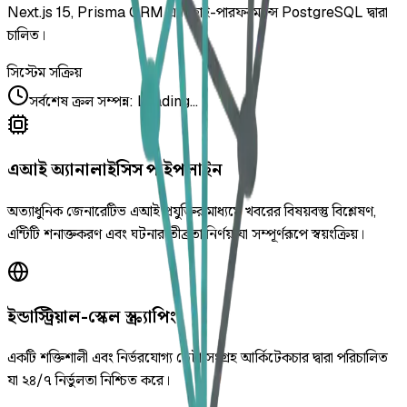
Next.js 15, Prisma ORM এবং হাই-পারফরম্যান্স PostgreSQL দ্বারা
চালিত।
সিস্টেম সক্রিয়
সর্বশেষ ক্রল সম্পন্ন
:
Loading...
এআই অ্যানালাইসিস পাইপলাইন
অত্যাধুনিক জেনারেটিভ এআই প্রযুক্তির মাধ্যমে খবরের বিষয়বস্তু বিশ্লেষণ,
এন্টিটি শনাক্তকরণ এবং ঘটনার তীব্রতা নির্ণয় যা সম্পূর্ণরূপে স্বয়ংক্রিয়।
ইন্ডাস্ট্রিয়াল-স্কেল স্ক্র্যাপিং
একটি শক্তিশালী এবং নির্ভরযোগ্য ডেটা সংগ্রহ আর্কিটেকচার দ্বারা পরিচালিত
যা ২৪/৭ নির্ভুলতা নিশ্চিত করে।