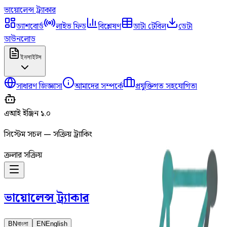
ভায়োলেন্স
ট্র্যাকার
ড্যাশবোর্ড
লাইভ ফিড
বিশ্লেষণ
ডাটা টেবিল
ডেটা
ডাউনলোড
ইনসাইটস
সাধারণ জিজ্ঞাসা
আমাদের সম্পর্কে
প্রযুক্তিগত সহযোগিতা
এআই ইঞ্জিন ১.০
সিস্টেম সচল — সক্রিয় ট্র্যাকিং
ক্রলার সক্রিয়
ভায়োলেন্স
ট্র্যাকার
BN
বাংলা
EN
English