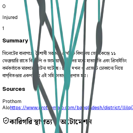
0
Injured
1
Summary
সিলেটের বালাগঞ্জে মৈশাষী সরকারি প্রাথমিক বিদ্যালয় ভোটকেন্দ্রে ১১
ফেব্রুয়ারি রাতে বিএনপি ও জামায়াত কর্মীদের মধ্যে হাতাহাতি এবং প্রিসাইডিং
কর্মকর্তাকে মারধরের ঘটনা ঘটেছে। কেন্দ্র দখল ও এজেন্ট ঢোকানো নিয়ে
বাগ্‌বিতণ্ডার একপর্যায়ে এই সহিংসতার সূত্রপাত হয়।
Sources
Prothom
Alo
https://www.prothomalo.com/bangladesh/district/llilqi
কারিগরি স্থাপত্য ও অটোমেশন