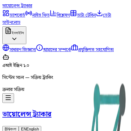
ভায়োলেন্স
ট্র্যাকার
ড্যাশবোর্ড
লাইভ ফিড
বিশ্লেষণ
ডাটা টেবিল
ডেটা
ডাউনলোড
ইনসাইটস
সাধারণ জিজ্ঞাসা
আমাদের সম্পর্কে
প্রযুক্তিগত সহযোগিতা
এআই ইঞ্জিন ১.০
সিস্টেম সচল — সক্রিয় ট্র্যাকিং
ক্রলার সক্রিয়
ভায়োলেন্স
ট্র্যাকার
BN
বাংলা
EN
English