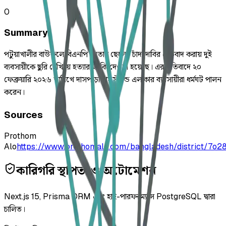
0
Summary
পটুয়াখালীর বাউফলে বিএনপি নেতার ছেলের চাঁদা দাবির প্রতিবাদ করায় দুই
ব্যবসায়ীকে ছুরি দেখিয়ে হত্যার হুমকি দেওয়া হয়েছে। এর প্রতিবাদে ২০
ফেব্রুয়ারি ২০২৬ তারিখে দাসপাড়া বাসস্ট্যান্ড এলাকার ব্যবসায়ীরা ধর্মঘট পালন
করেন।
Sources
Prothom
Alo
https://www.prothomalo.com/bangladesh/district/7o
কারিগরি স্থাপত্য ও অটোমেশন
Next.js 15, Prisma ORM এবং হাই-পারফরম্যান্স PostgreSQL দ্বারা
চালিত।