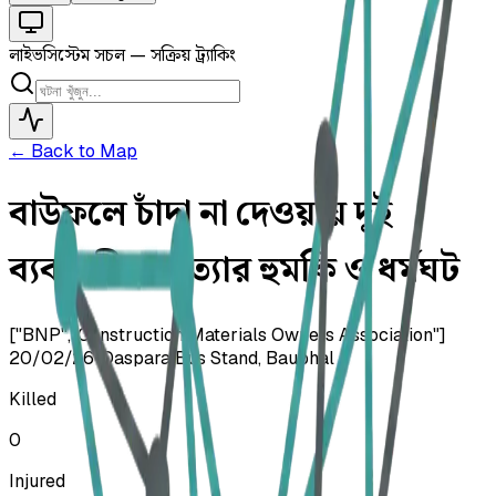
লাইভ
সিস্টেম সচল — সক্রিয় ট্র্যাকিং
← Back to Map
বাউফলে চাঁদা না দেওয়ায় দুই
ব্যবসায়ীকে হত্যার হুমকি ও ধর্মঘট
["BNP","Construction Materials Owners Association"]
20/02/26
•
Daspara Bus Stand, Bauphal
Killed
0
Injured