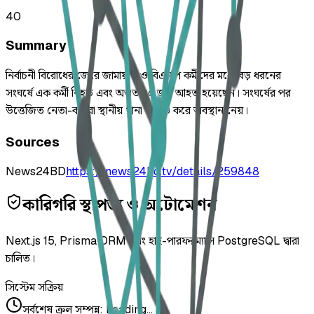
40
Summary
নির্বাচনী বিরোধের জেরে জামায়াত ও বিএনপি কর্মীদের মধ্যে বড় ধরনের
সংঘর্ষে এক কর্মী নিহত এবং অন্তত ৪০ জন আহত হয়েছেন। সংঘর্ষের পর
উত্তেজিত নেতা-কর্মীরা স্থানীয় থানা ঘেরাও করে অবস্থান নেয়।
Sources
News24BD
https://news24bd.tv/details/259848
কারিগরি স্থাপত্য ও অটোমেশন
Next.js 15, Prisma ORM এবং হাই-পারফরম্যান্স PostgreSQL দ্বারা
চালিত।
সিস্টেম সক্রিয়
সর্বশেষ ক্রল সম্পন্ন
:
Loading...