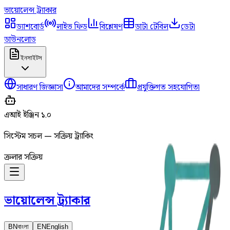
ভায়োলেন্স
ট্র্যাকার
ড্যাশবোর্ড
লাইভ ফিড
বিশ্লেষণ
ডাটা টেবিল
ডেটা
ডাউনলোড
ইনসাইটস
সাধারণ জিজ্ঞাসা
আমাদের সম্পর্কে
প্রযুক্তিগত সহযোগিতা
এআই ইঞ্জিন ১.০
সিস্টেম সচল — সক্রিয় ট্র্যাকিং
ক্রলার সক্রিয়
ভায়োলেন্স
ট্র্যাকার
BN
বাংলা
EN
English