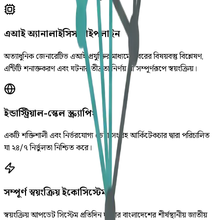
এআই অ্যানালাইসিস পাইপলাইন
অত্যাধুনিক জেনারেটিভ এআই প্রযুক্তির মাধ্যমে খবরের বিষয়বস্তু বিশ্লেষণ,
এন্টিটি শনাক্তকরণ এবং ঘটনার তীব্রতা নির্ণয় যা সম্পূর্ণরূপে স্বয়ংক্রিয়।
ইন্ডাস্ট্রিয়াল-স্কেল স্ক্র্যাপিং
একটি শক্তিশালী এবং নির্ভরযোগ্য ডেটা সংগ্রহ আর্কিটেকচার দ্বারা পরিচালিত
যা ২৪/৭ নির্ভুলতা নিশ্চিত করে।
সম্পূর্ণ স্বয়ংক্রিয় ইকোসিস্টেম
স্বয়ংক্রিয় আপডেট সিস্টেম প্রতিদিন দুইবার বাংলাদেশের শীর্ষস্থানীয় জাতীয়