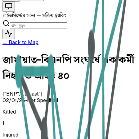
লাইভ
সিস্টেম সচল — সক্রিয় ট্র্যাকিং
← Back to Map
জামায়াত-বিএনপি সংঘর্ষে এক কর্মী
নিহত ও আহত ৪০
["BNP","Jamaat"]
02/01/26
•
Not Specified
Killed
1
Injured