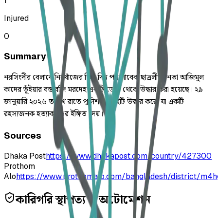
1
Injured
0
Summary
নরসিংদীর বেলাবে নিখোঁজের তিন দিন পর সাবেক ছাত্রলীগ নেতা আজিমুল
কাদের ভূঁইয়ার বস্তাবন্দি মরদেহ একটি ডোবা থেকে উদ্ধার করা হয়েছে। ২৯
জানুয়ারি ২০২৬ তারিখ রাতে পুলিশ মরদেহটি উদ্ধার করে, যা একটি
রহস্যজনক হত্যাকাণ্ডের ইঙ্গিত দেয়।
Sources
Dhaka Post
https://www.dhakapost.com/country/427300
Prothom
Alo
https://www.prothomalo.com/bangladesh/district/m4
কারিগরি স্থাপত্য ও অটোমেশন