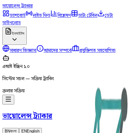
ভায়োলেন্স
ট্র্যাকার
ড্যাশবোর্ড
লাইভ ফিড
বিশ্লেষণ
ডাটা টেবিল
ডেটা
ডাউনলোড
ইনসাইটস
সাধারণ জিজ্ঞাসা
আমাদের সম্পর্কে
প্রযুক্তিগত সহযোগিতা
এআই ইঞ্জিন ১.০
সিস্টেম সচল — সক্রিয় ট্র্যাকিং
ক্রলার সক্রিয়
ভায়োলেন্স
ট্র্যাকার
BN
বাংলা
EN
English