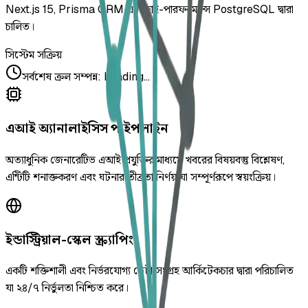
Next.js 15, Prisma ORM এবং হাই-পারফরম্যান্স PostgreSQL দ্বারা
চালিত।
সিস্টেম সক্রিয়
সর্বশেষ ক্রল সম্পন্ন
:
Loading...
এআই অ্যানালাইসিস পাইপলাইন
অত্যাধুনিক জেনারেটিভ এআই প্রযুক্তির মাধ্যমে খবরের বিষয়বস্তু বিশ্লেষণ,
এন্টিটি শনাক্তকরণ এবং ঘটনার তীব্রতা নির্ণয় যা সম্পূর্ণরূপে স্বয়ংক্রিয়।
ইন্ডাস্ট্রিয়াল-স্কেল স্ক্র্যাপিং
একটি শক্তিশালী এবং নির্ভরযোগ্য ডেটা সংগ্রহ আর্কিটেকচার দ্বারা পরিচালিত
যা ২৪/৭ নির্ভুলতা নিশ্চিত করে।