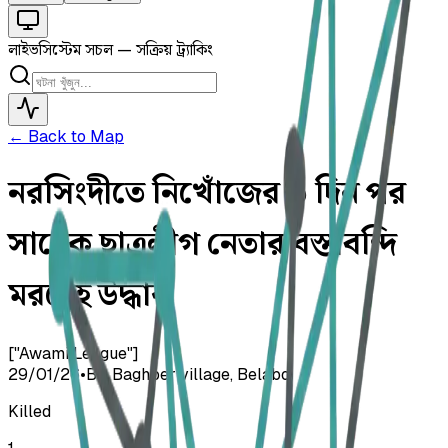
লাইভ
সিস্টেম সচল — সক্রিয় ট্র্যাকিং
← Back to Map
নরসিংদীতে নিখোঁজের ৩ দিন পর
সাবেক ছাত্রলীগ নেতার বস্তাবন্দি
মরদেহ উদ্ধার
["Awami League"]
29/01/26
•
Bir Baghber village, Belabo
Killed