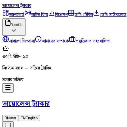
ভায়োলেন্স
ট্র্যাকার
ড্যাশবোর্ড
লাইভ ফিড
বিশ্লেষণ
ডাটা টেবিল
ডেটা ডাউনলোড
ইনসাইটস
সাধারণ জিজ্ঞাসা
আমাদের সম্পর্কে
প্রযুক্তিগত সহযোগিতা
এআই ইঞ্জিন ১.০
সিস্টেম সচল — সক্রিয় ট্র্যাকিং
ক্রলার সক্রিয়
ভায়োলেন্স
ট্র্যাকার
BN
বাংলা
EN
English