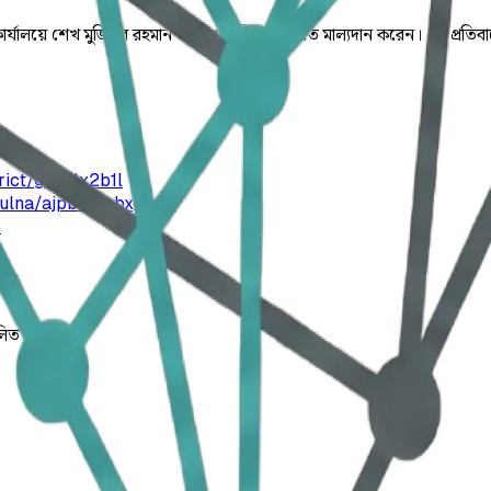
র্যালয়ে শেখ মুজিবুর রহমান ও শেখ হাসিনার ছবিতে মাল্যদান করেন। এর প্রতিবা
ict/gcdglx2b1l
khulna/ajpbcmpbxgqvw
8
লিত।