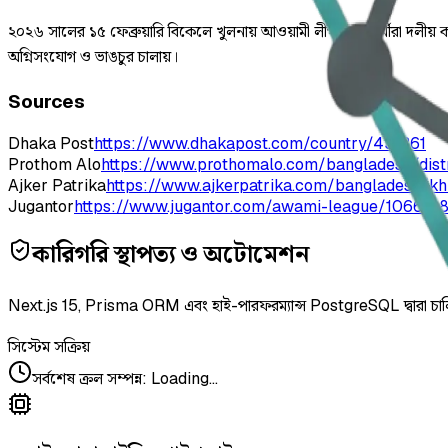
২০২৬ সালের ১৫ ফেব্রুয়ারি বিকেলে খুলনায় আওয়ামী লীগ নেতাকর্মীরা দলীয় কা
অগ্নিসংযোগ ও ভাঙচুর চালায়।
Sources
Dhaka Post
https://www.dhakapost.com/country/431361
Prothom Alo
https://www.prothomalo.com/bangladesh/distr
Ajker Patrika
https://www.ajkerpatrika.com/bangladesh/
Jugantor
https://www.jugantor.com/awami-league/106619
কারিগরি স্থাপত্য ও অটোমেশন
Next.js 15, Prisma ORM এবং হাই-পারফরম্যান্স PostgreSQL দ্বারা চা
সিস্টেম সক্রিয়
সর্বশেষ ক্রল সম্পন্ন
:
Loading...