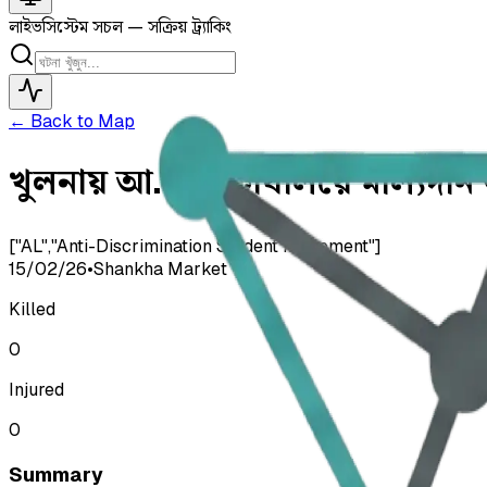
লাইভ
সিস্টেম সচল — সক্রিয় ট্র্যাকিং
← Back to Map
খুলনায় আ.লীগ কার্যালয়ে মাল্যদান
["AL","Anti-Discrimination Student Movement"]
15/02/26
•
Shankha Market
Killed
0
Injured
0
Summary