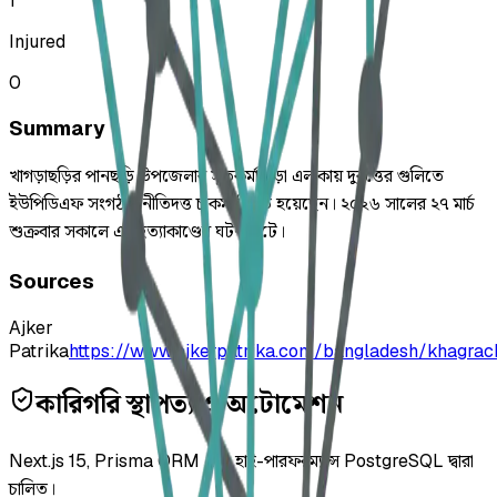
1
Injured
0
Summary
খাগড়াছড়ির পানছড়ি উপজেলার সূতকর্মাপাড়া এলাকায় দুর্বৃত্তের গুলিতে
ইউপিডিএফ সংগঠক নীতিদত্ত চাকমা নিহত হয়েছেন। ২০২৬ সালের ২৭ মার্চ
শুক্রবার সকালে এই হত্যাকাণ্ডের ঘটনা ঘটে।
Sources
Ajker
Patrika
https://www.ajkerpatrika.com/bangladesh/khagrachh
কারিগরি স্থাপত্য ও অটোমেশন
Next.js 15, Prisma ORM এবং হাই-পারফরম্যান্স PostgreSQL দ্বারা
চালিত।