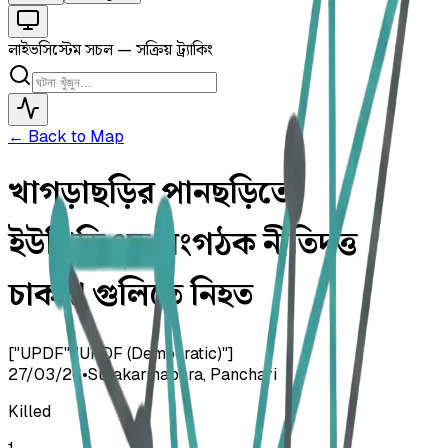
লাইভ
সিস্টেম সচল — সক্রিয় ট্র্যাকিং
← Back to Map
খাগড়াছড়ির পানছড়িতে
ইউপিডিএফ সংগঠক নীতিদত্ত
চাকমা গুলিতে নিহত
["UPDF","UPDF (Democratic)"]
27/03/26
•
Sutakarmapara, Panchari
Killed