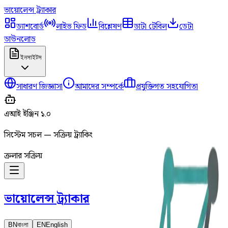
ভায়োলেন্স
ট্র্যাকার
ড্যাশবোর্ড
লাইভ ফিড
বিশ্লেষণ
ডাটা টেবিল
ডেটা
ডাউনলোড
ইনসাইটস
সাধারণ জিজ্ঞাসা
আমাদের সম্পর্কে
প্রযুক্তিগত সহযোগিতা
এআই ইঞ্জিন ১.০
সিস্টেম সচল — সক্রিয় ট্র্যাকিং
ক্রলার সক্রিয়
ভায়োলেন্স
ট্র্যাকার
BN
বাংলা
EN
English