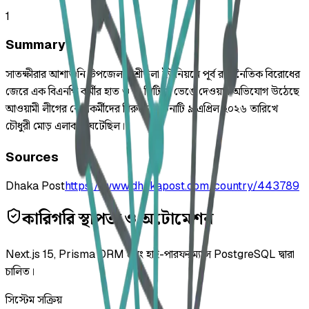
1
Summary
সাতক্ষীরার আশাশুনি উপজেলার শ্রীউলা ইউনিয়নে পূর্ব রাজনৈতিক বিরোধের
জেরে এক বিএনপি কর্মীর হাত ও পা পিটিয়ে ভেঙে দেওয়ার অভিযোগ উঠেছে
আওয়ামী লীগের নেতাকর্মীদের বিরুদ্ধে। ঘটনাটি ৯ এপ্রিল ২০২৬ তারিখে
চৌধুরী মোড় এলাকায় ঘটেছিল।
Sources
Dhaka Post
https://www.dhakapost.com/country/443789
কারিগরি স্থাপত্য ও অটোমেশন
Next.js 15, Prisma ORM এবং হাই-পারফরম্যান্স PostgreSQL দ্বারা
চালিত।
সিস্টেম সক্রিয়