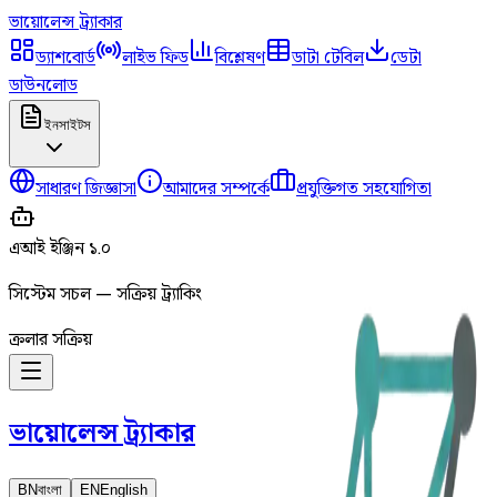
ভায়োলেন্স
ট্র্যাকার
ড্যাশবোর্ড
লাইভ ফিড
বিশ্লেষণ
ডাটা টেবিল
ডেটা
ডাউনলোড
ইনসাইটস
সাধারণ জিজ্ঞাসা
আমাদের সম্পর্কে
প্রযুক্তিগত সহযোগিতা
এআই ইঞ্জিন ১.০
সিস্টেম সচল — সক্রিয় ট্র্যাকিং
ক্রলার সক্রিয়
ভায়োলেন্স
ট্র্যাকার
BN
বাংলা
EN
English