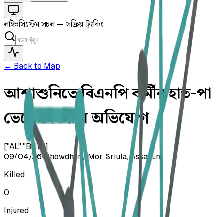
লাইভ
সিস্টেম সচল — সক্রিয় ট্র্যাকিং
← Back to Map
আশাশুনিতে বিএনপি কর্মীর হাত-পা
ভেঙে দেওয়ার অভিযোগ
["AL","BNP"]
09/04/26
•
Chowdhury Mor, Sriula, Assasuni
Killed
0
Injured