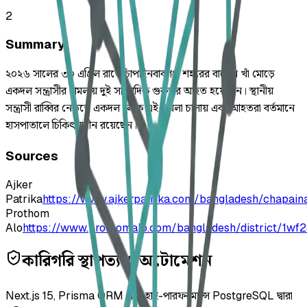
2
Summary
২০২৬ সালের ৩০ এপ্রিল রাতে চাঁপাইনবাবগঞ্জ শহরের বাতেন খাঁ মোড়ে
একদল সন্ত্রাসীর হামলায় দুই সাংবাদিক গুরুতর আহত হয়েছেন। স্থানীয়
সন্ত্রাসী রাব্বির নেতৃত্বে একদল লোক এই হামলা চালায় এবং আহতরা বর্তমানে
হাসপাতালে চিকিৎসাধীন রয়েছেন।
Sources
Ajker
Patrika
https://www.ajkerpatrika.com/bangladesh/chapai
Prothom
Alo
https://www.prothomalo.com/bangladesh/district/1wf2
কারিগরি স্থাপত্য ও অটোমেশন
Next.js 15, Prisma ORM এবং হাই-পারফরম্যান্স PostgreSQL দ্বারা