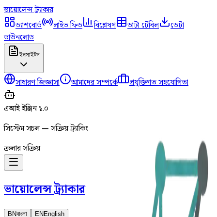
ভায়োলেন্স
ট্র্যাকার
ড্যাশবোর্ড
লাইভ ফিড
বিশ্লেষণ
ডাটা টেবিল
ডেটা
ডাউনলোড
ইনসাইটস
সাধারণ জিজ্ঞাসা
আমাদের সম্পর্কে
প্রযুক্তিগত সহযোগিতা
এআই ইঞ্জিন ১.০
সিস্টেম সচল — সক্রিয় ট্র্যাকিং
ক্রলার সক্রিয়
ভায়োলেন্স
ট্র্যাকার
BN
বাংলা
EN
English