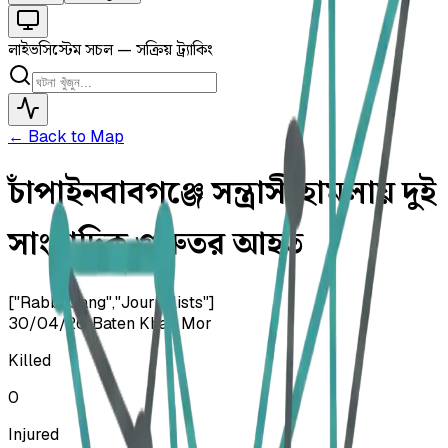
লাইভ
সিস্টেম সচল — সক্রিয় ট্র্যাকিং
← Back to Map
চাঁপাইনবাবগঞ্জে সন্ত্রাসী হামলায় দুই
সাংবাদিক গুরুতর আহত
["Rabbi Gang","Journalists"]
30/04/26
•
Baten Khan Mor
Killed
0
Injured