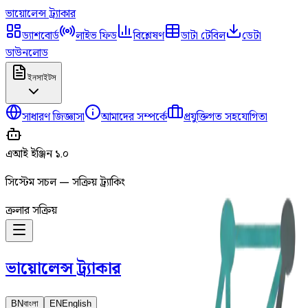
ভায়োলেন্স
ট্র্যাকার
ড্যাশবোর্ড
লাইভ ফিড
বিশ্লেষণ
ডাটা টেবিল
ডেটা
ডাউনলোড
ইনসাইটস
সাধারণ জিজ্ঞাসা
আমাদের সম্পর্কে
প্রযুক্তিগত সহযোগিতা
এআই ইঞ্জিন ১.০
সিস্টেম সচল — সক্রিয় ট্র্যাকিং
ক্রলার সক্রিয়
ভায়োলেন্স
ট্র্যাকার
BN
বাংলা
EN
English