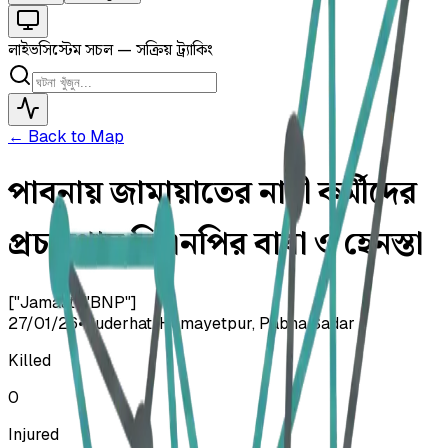
লাইভ
সিস্টেম সচল — সক্রিয় ট্র্যাকিং
← Back to Map
পাবনায় জামায়াতের নারী কর্মীদের
প্রচারণায় বিএনপির বাধা ও হেনস্তা
["Jamaat","BNP"]
27/01/26
•
Buderhat, Hemayetpur, Pabna Sadar
Killed
0
Injured