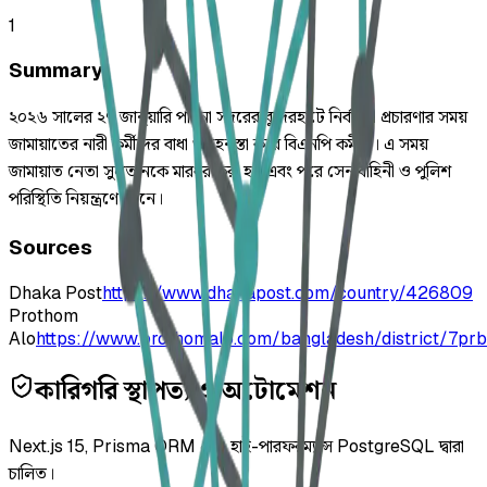
1
Summary
২০২৬ সালের ২৭ জানুয়ারি পাবনা সদরের বুদেরহাটে নির্বাচনী প্রচারণার সময়
জামায়াতের নারী কর্মীদের বাধা ও হেনস্তা করে বিএনপি কর্মীরা। এ সময়
জামায়াত নেতা সুলতানকে মারধর করা হয় এবং পরে সেনাবাহিনী ও পুলিশ
পরিস্থিতি নিয়ন্ত্রণে আনে।
Sources
Dhaka Post
https://www.dhakapost.com/country/426809
Prothom
Alo
https://www.prothomalo.com/bangladesh/district/7pr
কারিগরি স্থাপত্য ও অটোমেশন
Next.js 15, Prisma ORM এবং হাই-পারফরম্যান্স PostgreSQL দ্বারা
চালিত।