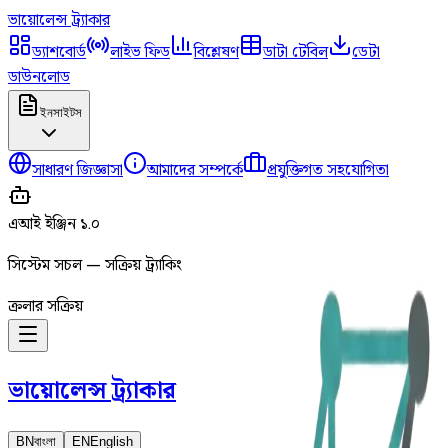
ভায়োলেন্স
ট্র্যাকার
ড্যাশবোর্ড
লাইভ ফিড
বিশ্লেষণ
ডাটা টেবিল
ডেটা
ডাউনলোড
ইনসাইটস
সাধারণ জিজ্ঞাসা
আমাদের সম্পর্কে
প্রযুক্তিগত সহযোগিতা
এআই ইঞ্জিন ১.০
সিস্টেম সচল — সক্রিয় ট্র্যাকিং
ক্রলার সক্রিয়
ভায়োলেন্স
ট্র্যাকার
BN
বাংলা
EN
English