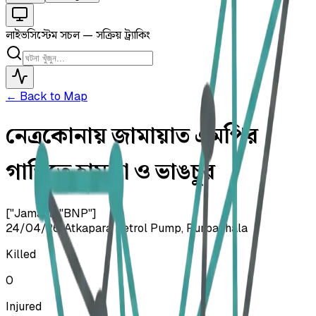
লাইভ
সিস্টেম সচল — সক্রিয় ট্র্যাকিং
← Back to Map
নেত্রকোনায় জামায়াত এমপির
গাড়িতে হামলা ও ভাঙচুর
["Jamaat","BNP"]
24/04/26
•
Atkapara Petrol Pump, Purbadhala
Killed
0
Injured