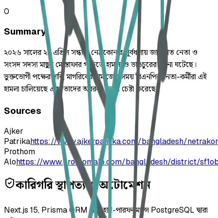
0
Summary
২০২৬ সালের ২৪ এপ্রিল সন্ধ্যায় নেত্রকোনার পূর্বধলায় জামায়াত নেতা ও
সংসদ সদস্য মাছুম মোস্তাফার গাড়িতে হামলা ও ভাঙচুরের ঘটনা ঘটেছে।
ভুক্তভোগী পক্ষের দাবি, মাগরিবের নামাজের সময় বিএনপির নেতা-কর্মীরা এই
হামলা চালিয়েছে এবং তাদের অবরুদ্ধ করার চেষ্টা করেছে।
Sources
Ajker
Patrika
https://www.ajkerpatrika.com/bangladesh/netrak
Prothom
Alo
https://www.prothomalo.com/bangladesh/district/sf1
কারিগরি স্থাপত্য ও অটোমেশন
Next.js 15, Prisma ORM এবং হাই-পারফরম্যান্স PostgreSQL দ্বারা