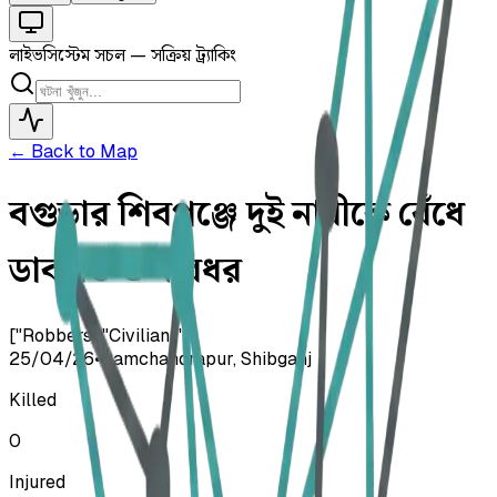
লাইভ
সিস্টেম সচল — সক্রিয় ট্র্যাকিং
← Back to Map
বগুড়ার শিবগঞ্জে দুই নারীকে বেঁধে
ডাকাতি ও মারধর
["Robbers","Civilians"]
25/04/26
•
Ramchandrapur, Shibganj
Killed
0
Injured