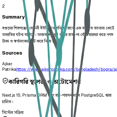
2
Summary
বগুড়ার শিবগঞ্জের দেউলী ইউনিয়নে শনিবার রাতে এক বাড়িতে জানালা কেটে
ডাকাতির ঘটনা ঘটেছে। ডাকাত দল দুই নারীর হাত-পা বেঁধে মারধর করে নগদ
টাকা ও স্বর্ণালংকার লুট করে নিয়ে গেছে।
Sources
Ajker
Patrika
https://www.ajkerpatrika.com/bangladesh/bogra/a
কারিগরি স্থাপত্য ও অটোমেশন
Next.js 15, Prisma ORM এবং হাই-পারফরম্যান্স PostgreSQL দ্বারা
চালিত।
সিস্টেম সক্রিয়