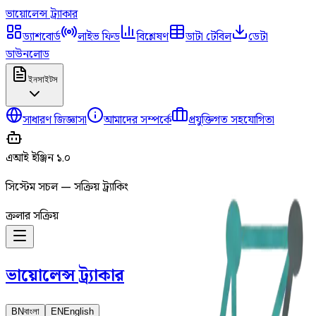
ভায়োলেন্স
ট্র্যাকার
ড্যাশবোর্ড
লাইভ ফিড
বিশ্লেষণ
ডাটা টেবিল
ডেটা
ডাউনলোড
ইনসাইটস
সাধারণ জিজ্ঞাসা
আমাদের সম্পর্কে
প্রযুক্তিগত সহযোগিতা
এআই ইঞ্জিন ১.০
সিস্টেম সচল — সক্রিয় ট্র্যাকিং
ক্রলার সক্রিয়
ভায়োলেন্স
ট্র্যাকার
BN
বাংলা
EN
English