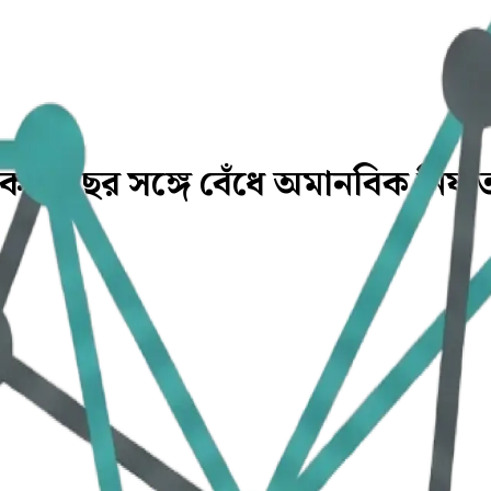
কে গাছের সঙ্গে বেঁধে অমানবিক নির্যা