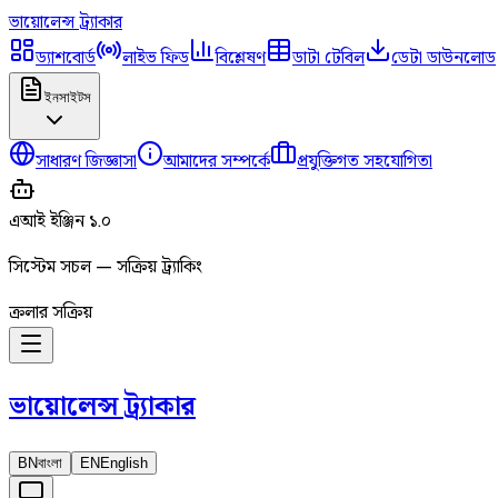
ভায়োলেন্স
ট্র্যাকার
ড্যাশবোর্ড
লাইভ ফিড
বিশ্লেষণ
ডাটা টেবিল
ডেটা ডাউনলোড
ইনসাইটস
সাধারণ জিজ্ঞাসা
আমাদের সম্পর্কে
প্রযুক্তিগত সহযোগিতা
এআই ইঞ্জিন ১.০
সিস্টেম সচল — সক্রিয় ট্র্যাকিং
ক্রলার সক্রিয়
ভায়োলেন্স
ট্র্যাকার
BN
বাংলা
EN
English