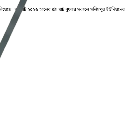
চালিয়েছে। ঘটনাটি ২০২৬ সালের ৪ঠা মার্চ বুধবার সকালে সলিমপুর ইউনিয়নের