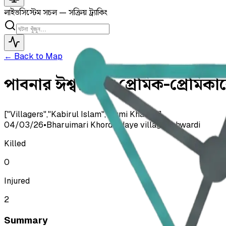
লাইভ
সিস্টেম সচল — সক্রিয় ট্র্যাকিং
← Back to Map
পাবনার ঈশ্বরদীতে প্রেমিক-প্রেমিকা
["Villagers","Kabirul Islam","Sumi Khatun"]
04/03/26
•
Bharuimari Khorderdaye village, Ishwardi
Killed
0
Injured
2
Summary