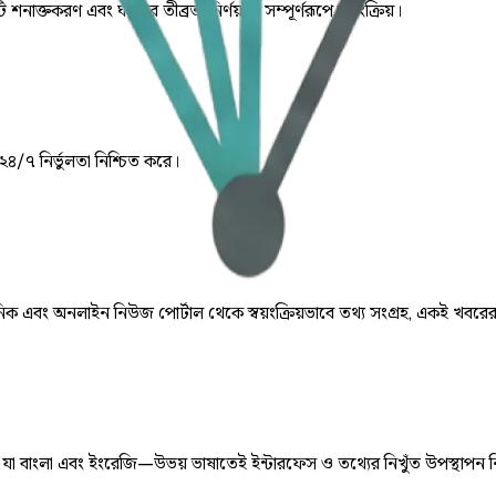
ি শনাক্তকরণ এবং ঘটনার তীব্রতা নির্ণয় যা সম্পূর্ণরূপে স্বয়ংক্রিয়।
 ২৪/৭ নির্ভুলতা নিশ্চিত করে।
় দৈনিক এবং অনলাইন নিউজ পোর্টাল থেকে স্বয়ংক্রিয়ভাবে তথ্য সংগ্রহ, একই খবরে
ে, যা বাংলা এবং ইংরেজি—উভয় ভাষাতেই ইন্টারফেস ও তথ্যের নিখুঁত উপস্থাপন 