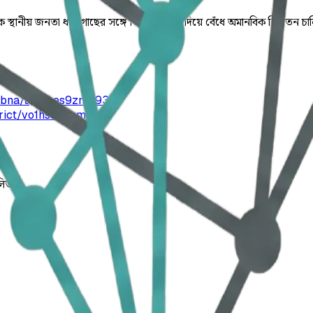
কে স্থানীয় জনতা ধরে গাছের সঙ্গে শিকল ও রশি দিয়ে বেঁধে অমানবিক নির্যাতন 
pabna/ajpgoes9zmk93
rict/vo1hs9kdem
লিত।