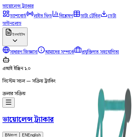
ভায়োলেন্স
ট্র্যাকার
ড্যাশবোর্ড
লাইভ ফিড
বিশ্লেষণ
ডাটা টেবিল
ডেটা
ডাউনলোড
ইনসাইটস
সাধারণ জিজ্ঞাসা
আমাদের সম্পর্কে
প্রযুক্তিগত সহযোগিতা
এআই ইঞ্জিন ১.০
সিস্টেম সচল — সক্রিয় ট্র্যাকিং
ক্রলার সক্রিয়
ভায়োলেন্স
ট্র্যাকার
BN
বাংলা
EN
English