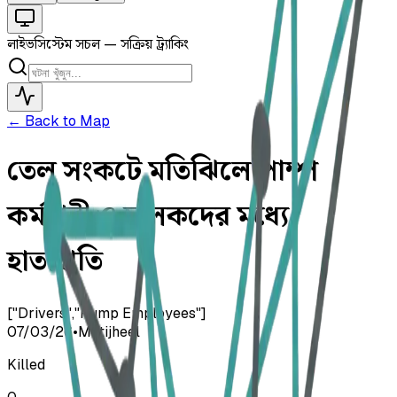
লাইভ
সিস্টেম সচল — সক্রিয় ট্র্যাকিং
← Back to Map
তেল সংকটে মতিঝিলে পাম্প
কর্মচারী ও চালকদের মধ্যে
হাতাহাতি
["Drivers","Pump Employees"]
07/03/26
•
Motijheel
Killed