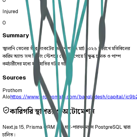
0
Injured
0
Summary
জ্বালানি তেলের তীব্র সংকটের কারণে গত ৭ মার্চ ২০২৬ তারিখে মতিঝিলের
কারিম অ্যান্ড সন্স ফিলিং স্টেশনে তেল না পেয়ে বিক্ষুব্ধ চালক ও পাম্প
কর্মচারীদের মধ্যে হাতাহাতির ঘটনা ঘটে।
Sources
Prothom
Alo
https://www.prothomalo.com/bangladesh/capital/ic9
কারিগরি স্থাপত্য ও অটোমেশন
Next.js 15, Prisma ORM এবং হাই-পারফরম্যান্স PostgreSQL দ্বারা
চালিত।