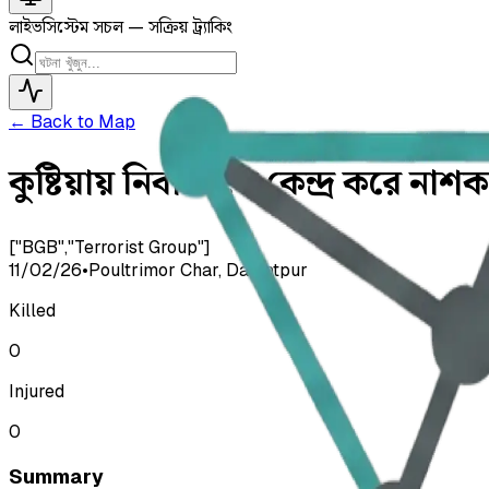
লাইভ
সিস্টেম সচল — সক্রিয় ট্র্যাকিং
← Back to Map
কুষ্টিয়ায় নির্বাচনকে কেন্দ্র করে নাশক
["BGB","Terrorist Group"]
11/02/26
•
Poultrimor Char, Daulatpur
Killed
0
Injured
0
Summary