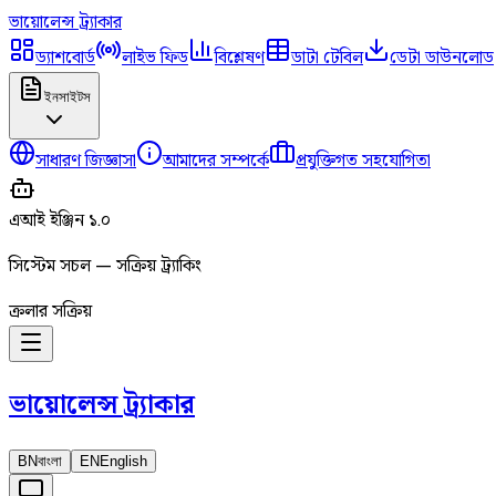
ভায়োলেন্স
ট্র্যাকার
ড্যাশবোর্ড
লাইভ ফিড
বিশ্লেষণ
ডাটা টেবিল
ডেটা ডাউনলোড
ইনসাইটস
সাধারণ জিজ্ঞাসা
আমাদের সম্পর্কে
প্রযুক্তিগত সহযোগিতা
এআই ইঞ্জিন ১.০
সিস্টেম সচল — সক্রিয় ট্র্যাকিং
ক্রলার সক্রিয়
ভায়োলেন্স
ট্র্যাকার
BN
বাংলা
EN
English