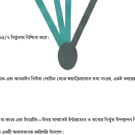
 ২৪/৭ নির্ভুলতা নিশ্চিত করে।
় দৈনিক এবং অনলাইন নিউজ পোর্টাল থেকে স্বয়ংক্রিয়ভাবে তথ্য সংগ্রহ, একই খবরে
ে, যা বাংলা এবং ইংরেজি—উভয় ভাষাতেই ইন্টারফেস ও তথ্যের নিখুঁত উপস্থাপন 
 একটি অলাভজনক কারিগরি উদ্যোগ।