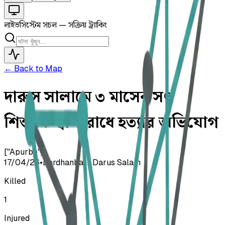
লাইভ
সিস্টেম সচল — সক্রিয় ট্র্যাকিং
← Back to Map
দারুস সালামে ৩ মাসের সৎ
শিশুকে শ্বাসরোধে হত্যার অভিযোগ
["Apurbo"]
17/04/26
•
Bardhanbari, Darus Salam
Killed
1
Injured