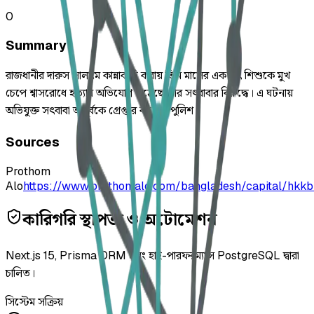
0
Summary
রাজধানীর দারুস সালামে কান্নাকাটি করায় তিন মাসের এক সৎ শিশুকে মুখ
চেপে শ্বাসরোধে হত্যার অভিযোগ উঠেছে তার সৎবাবার বিরুদ্ধে। এ ঘটনায়
অভিযুক্ত সৎবাবা অপূর্বকে গ্রেপ্তার করেছে পুলিশ।
Sources
Prothom
Alo
https://www.prothomalo.com/bangladesh/capital/hkkb
কারিগরি স্থাপত্য ও অটোমেশন
Next.js 15, Prisma ORM এবং হাই-পারফরম্যান্স PostgreSQL দ্বারা
চালিত।
সিস্টেম সক্রিয়