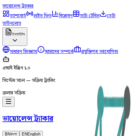
ভায়োলেন্স
ট্র্যাকার
ড্যাশবোর্ড
লাইভ ফিড
বিশ্লেষণ
ডাটা টেবিল
ডেটা
ডাউনলোড
ইনসাইটস
সাধারণ জিজ্ঞাসা
আমাদের সম্পর্কে
প্রযুক্তিগত সহযোগিতা
এআই ইঞ্জিন ১.০
সিস্টেম সচল — সক্রিয় ট্র্যাকিং
ক্রলার সক্রিয়
ভায়োলেন্স
ট্র্যাকার
BN
বাংলা
EN
English