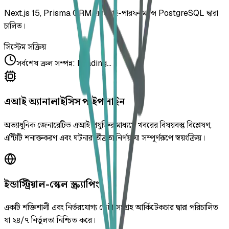
Next.js 15, Prisma ORM এবং হাই-পারফরম্যান্স PostgreSQL দ্বারা
চালিত।
সিস্টেম সক্রিয়
সর্বশেষ ক্রল সম্পন্ন
:
Loading...
এআই অ্যানালাইসিস পাইপলাইন
অত্যাধুনিক জেনারেটিভ এআই প্রযুক্তির মাধ্যমে খবরের বিষয়বস্তু বিশ্লেষণ,
এন্টিটি শনাক্তকরণ এবং ঘটনার তীব্রতা নির্ণয় যা সম্পূর্ণরূপে স্বয়ংক্রিয়।
ইন্ডাস্ট্রিয়াল-স্কেল স্ক্র্যাপিং
একটি শক্তিশালী এবং নির্ভরযোগ্য ডেটা সংগ্রহ আর্কিটেকচার দ্বারা পরিচালিত
যা ২৪/৭ নির্ভুলতা নিশ্চিত করে।