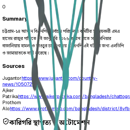
0
Summary
চট্টগ্রাম-১৪ আসনে বিএনপির নির্বাচন পরিচালনা কমিটির সমন্বয়কারী এমএ
হাসেম রাজুর গাড়িতে ৮ই জানুয়ারি ২০২৬ তারিখ রাতে সাতকানিয়ার
বাজালিয়ায় হামলা ও ভাঙচুর চালানো হয়। বিএনপি এই ঘটনার জন্য এলডিপি
ও জামায়াতকে দায়ী করেছে।
Sources
Jugantor
https://www.jugantor.com/country-
news/1050728
Ajker
Patrika
https://www.ajkerpatrika.com/bangladesh/chatto
Prothom
Alo
https://www.prothomalo.com/bangladesh/district/8vfb
কারিগরি স্থাপত্য ও অটোমেশন