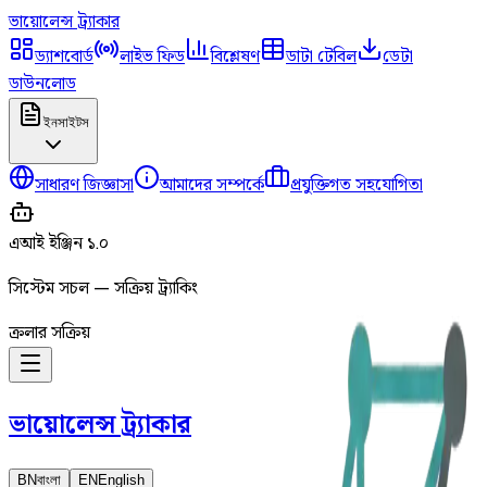
ভায়োলেন্স
ট্র্যাকার
ড্যাশবোর্ড
লাইভ ফিড
বিশ্লেষণ
ডাটা টেবিল
ডেটা
ডাউনলোড
ইনসাইটস
সাধারণ জিজ্ঞাসা
আমাদের সম্পর্কে
প্রযুক্তিগত সহযোগিতা
এআই ইঞ্জিন ১.০
সিস্টেম সচল — সক্রিয় ট্র্যাকিং
ক্রলার সক্রিয়
ভায়োলেন্স
ট্র্যাকার
BN
বাংলা
EN
English