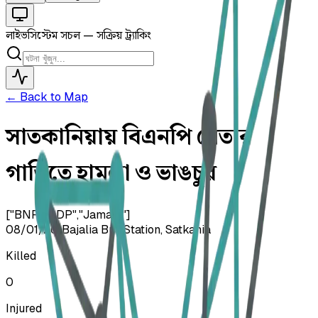
লাইভ
সিস্টেম সচল — সক্রিয় ট্র্যাকিং
← Back to Map
সাতকানিয়ায় বিএনপি নেতার
গাড়িতে হামলা ও ভাঙচুর
["BNP","LDP","Jamaat"]
08/01/26
•
Bajalia Bus Station, Satkania
Killed
0
Injured