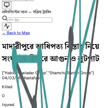
লাইভ
সিস্টেম সচল — সক্রিয় ট্র্যাকিং
← Back to Map
মাদারীপুরে আধিপত্য বিস্তার নিয়ে
সংঘর্ষ, বাড়িঘরে আগুন ও লুটপাট
["Habib Hawladar Group","Shamchu Sardar Group"]
04/03/26
•
Mastafapur
Killed
0
Injured