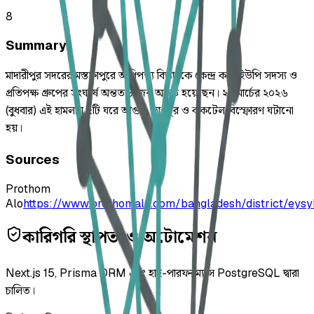
8
Summary
মাদারীপুর সদরের মস্তফাপুরে আধিপত্য বিস্তারকে কেন্দ্র করে ইউপি সদস্য ও
প্রতিপক্ষ গ্রুপের সংঘর্ষে অন্তত ৮ জন আহত হয়েছেন। ২০ মার্চের ২০২৬
(বুধবার) এই হামলায় ৫টি ঘরে আগুন, ভাঙচুর ও ককটেল বিস্ফোরণ ঘটানো
হয়।
Sources
Prothom
Alo
https://www.prothomalo.com/bangladesh/district/eysy
কারিগরি স্থাপত্য ও অটোমেশন
Next.js 15, Prisma ORM এবং হাই-পারফরম্যান্স PostgreSQL দ্বারা
চালিত।