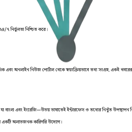
 ২৪/৭ নির্ভুলতা নিশ্চিত করে।
় দৈনিক এবং অনলাইন নিউজ পোর্টাল থেকে স্বয়ংক্রিয়ভাবে তথ্য সংগ্রহ, একই খবরে
ে, যা বাংলা এবং ইংরেজি—উভয় ভাষাতেই ইন্টারফেস ও তথ্যের নিখুঁত উপস্থাপন 
 একটি অলাভজনক কারিগরি উদ্যোগ।