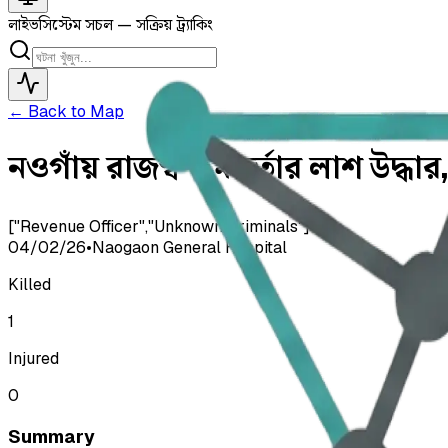
লাইভ
সিস্টেম সচল — সক্রিয় ট্র্যাকিং
← Back to Map
নওগাঁয় রাজস্ব কর্মকর্তার লাশ উদ্ধা
["Revenue Officer","Unknown Criminals"]
04/02/26
•
Naogaon General Hospital
Killed
1
Injured
0
Summary