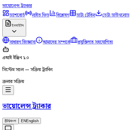
ভায়োলেন্স
ট্র্যাকার
ড্যাশবোর্ড
লাইভ ফিড
বিশ্লেষণ
ডাটা টেবিল
ডেটা ডাউনলোড
ইনসাইটস
সাধারণ জিজ্ঞাসা
আমাদের সম্পর্কে
প্রযুক্তিগত সহযোগিতা
এআই ইঞ্জিন ১.০
সিস্টেম সচল — সক্রিয় ট্র্যাকিং
ক্রলার সক্রিয়
ভায়োলেন্স
ট্র্যাকার
BN
বাংলা
EN
English