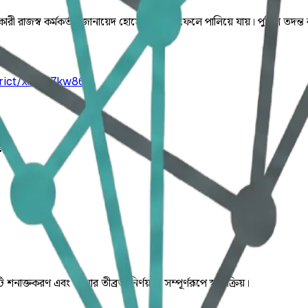
কারী রাজস্ব কর্মকর্তা জোনায়েদ হোসেনের লাশ ফেলে পালিয়ে যায়। পুলিশ তদন্ত 
trict/xkn7q7kw86
লিত।
ি শনাক্তকরণ এবং ঘটনার তীব্রতা নির্ণয় যা সম্পূর্ণরূপে স্বয়ংক্রিয়।