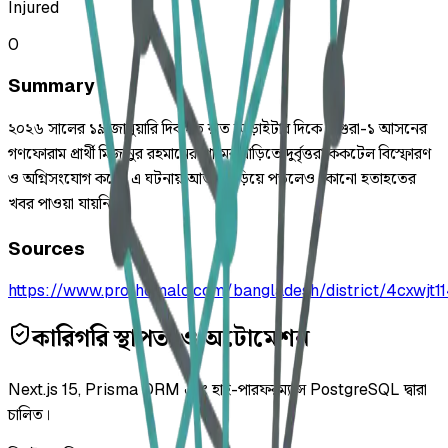
Injured
0
Summary
২০২৬ সালের ১৯ জানুয়ারি দিবাগত রাত আড়াইটার দিকে মাগুরা-১ আসনের
গণফোরাম প্রার্থী মিজানুর রহমানের গ্রামের বাড়িতে দুর্বৃত্তরা ককটেল বিস্ফোরণ
ও অগ্নিসংযোগ করে। এ ঘটনায় আতঙ্ক ছড়িয়ে পড়লেও কোনো হতাহতের
খবর পাওয়া যায়নি।
Sources
https://www.prothomalo.com/bangladesh/district/4cxwjt1
কারিগরি স্থাপত্য ও অটোমেশন
Next.js 15, Prisma ORM এবং হাই-পারফরম্যান্স PostgreSQL দ্বারা
চালিত।