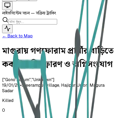
লাইভ
সিস্টেম সচল — সক্রিয় ট্র্যাকিং
← Back to Map
মাগুরায় গণফোরাম প্রার্থীর বাড়িতে
ককটেল বিস্ফোরণ ও অগ্নিসংযোগ
["Gono Forum","Unknown"]
19/01/26
•
Sreerampur village, Hajipur Union, Magura
Sadar
Killed
0