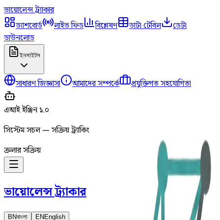
ভায়োলেন্স
ট্র্যাকার
ড্যাশবোর্ড
লাইভ ফিড
বিশ্লেষণ
ডাটা টেবিল
ডেটা
ডাউনলোড
ইনসাইটস
সাধারণ জিজ্ঞাসা
আমাদের সম্পর্কে
প্রযুক্তিগত সহযোগিতা
এআই ইঞ্জিন ১.০
সিস্টেম সচল — সক্রিয় ট্র্যাকিং
ক্রলার সক্রিয়
ভায়োলেন্স
ট্র্যাকার
BN
বাংলা
EN
English