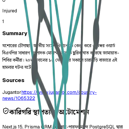
0
Injured
1
Summary
যশোরের চৌগাছায় জাতীয় সংসদ নির্বাচনকে কেন্দ্র করে ৩ নম্বর ওয়ার্ড
বিএনপির সাধারণ সম্পাদক মোহাম্মদ বাবুকে ছুরিকাঘাত করেছে জামায়াত-
শিবির কর্মীরা। ২০২৬ সালের ১৩ ফেব্রুয়ারি সকালে চারাবাড়ি বাজারে এই
হামলার ঘটনা ঘটে।
Sources
Jugantor
https://www.jugantor.com/country-
news/1065322
কারিগরি স্থাপত্য ও অটোমেশন
Next.js 15, Prisma ORM এবং হাই-পারফরম্যান্স PostgreSQL দ্বারা