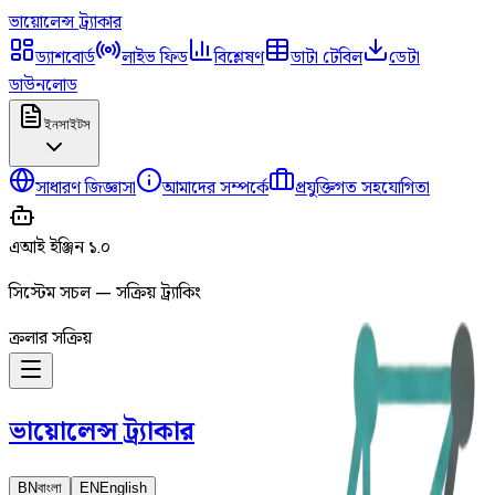
ভায়োলেন্স
ট্র্যাকার
ড্যাশবোর্ড
লাইভ ফিড
বিশ্লেষণ
ডাটা টেবিল
ডেটা
ডাউনলোড
ইনসাইটস
সাধারণ জিজ্ঞাসা
আমাদের সম্পর্কে
প্রযুক্তিগত সহযোগিতা
এআই ইঞ্জিন ১.০
সিস্টেম সচল — সক্রিয় ট্র্যাকিং
ক্রলার সক্রিয়
ভায়োলেন্স
ট্র্যাকার
BN
বাংলা
EN
English