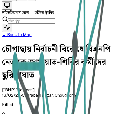
লাইভ
সিস্টেম সচল — সক্রিয় ট্র্যাকিং
← Back to Map
চৌগাছায় নির্বাচনী বিরোধে বিএনপি
নেতাকে জামায়াত-শিবির কর্মীদের
ছুরিকাঘাত
["BNP","Jamaat"]
13/02/26
•
Charabari Bazar, Chougachha
Killed