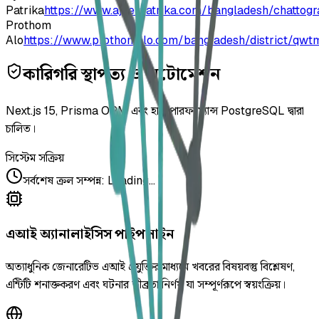
Patrika
https://www.ajkerpatrika.com/bangladesh/chattog
Prothom
Alo
https://www.prothomalo.com/bangladesh/district/qwt
কারিগরি স্থাপত্য ও অটোমেশন
Next.js 15, Prisma ORM এবং হাই-পারফরম্যান্স PostgreSQL দ্বারা
চালিত।
সিস্টেম সক্রিয়
সর্বশেষ ক্রল সম্পন্ন
:
Loading...
এআই অ্যানালাইসিস পাইপলাইন
অত্যাধুনিক জেনারেটিভ এআই প্রযুক্তির মাধ্যমে খবরের বিষয়বস্তু বিশ্লেষণ,
এন্টিটি শনাক্তকরণ এবং ঘটনার তীব্রতা নির্ণয় যা সম্পূর্ণরূপে স্বয়ংক্রিয়।