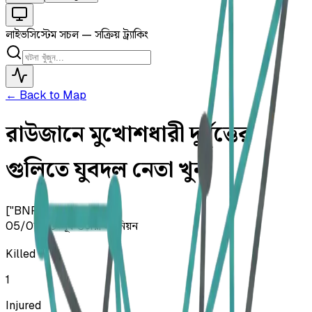
লাইভ
সিস্টেম সচল — সক্রিয় ট্র্যাকিং
← Back to Map
রাউজানে মুখোশধারী দুর্বৃত্তের
গুলিতে যুবদল নেতা খুন
["BNP"]
05/01/26
•
পূর্ব গুজরা ইউনিয়ন
Killed
1
Injured