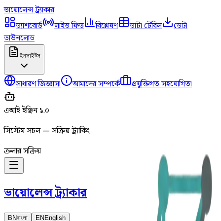
ভায়োলেন্স
ট্র্যাকার
ড্যাশবোর্ড
লাইভ ফিড
বিশ্লেষণ
ডাটা টেবিল
ডেটা
ডাউনলোড
ইনসাইটস
সাধারণ জিজ্ঞাসা
আমাদের সম্পর্কে
প্রযুক্তিগত সহযোগিতা
এআই ইঞ্জিন ১.০
সিস্টেম সচল — সক্রিয় ট্র্যাকিং
ক্রলার সক্রিয়
ভায়োলেন্স
ট্র্যাকার
BN
বাংলা
EN
English