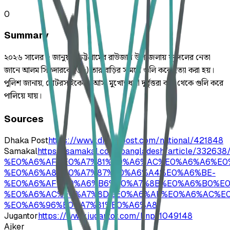
0
Summary
২০২৬ সালের ৫ জানুয়ারি চট্টগ্রামের রাউজান উপজেলায় যুবদলের নেতা
জানে আলম সিকদারকে (৩৫) তার বাড়ির সামনে গুলি করে হত্যা করা হয়।
পুলিশ জানায়, মোটরসাইকেলে আসা মুখোশধারী দুর্বৃত্তরা কাছ থেকে গুলি করে
পালিয়ে যায়।
Sources
Dhaka Post
https://www.dhakapost.com/national/421848
Samakal
https://samakal.com/bangladesh/articl
%E0%A6%AF%E0%A7%81%E0%A6%AC%E0%A6%A6%E0
%E0%A6%A8%E0%A7%87%E0%A6%A4%E0%A6%BE-
%E0%A6%AF%E0%A6%B6%E0%A7%8B%E0%A6%B0%E0
%E0%A6%AC%E0%A7%8D%E0%A6%AF%E0%A6%AC%E0
%E0%A6%96%E0%A7%81%E0%A6%A8
Jugantor
https://www.jugantor.com/bnp/1049148
Ajker