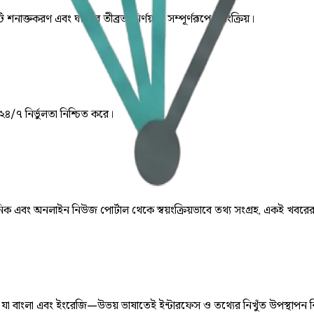
ি শনাক্তকরণ এবং ঘটনার তীব্রতা নির্ণয় যা সম্পূর্ণরূপে স্বয়ংক্রিয়।
 ২৪/৭ নির্ভুলতা নিশ্চিত করে।
় দৈনিক এবং অনলাইন নিউজ পোর্টাল থেকে স্বয়ংক্রিয়ভাবে তথ্য সংগ্রহ, একই খবরে
ে, যা বাংলা এবং ইংরেজি—উভয় ভাষাতেই ইন্টারফেস ও তথ্যের নিখুঁত উপস্থাপন 