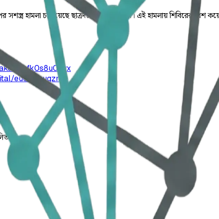
ওপর সশস্ত্র হামলা চালিয়েছে ছাত্রদলের একদল কর্মী। এই হামলায় শিবিরের বে
haka/ajpfk0s8u0eyx
pital/eucawcuqzm
লিত।