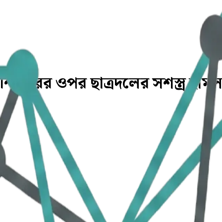
শিবিরের ওপর ছাত্রদলের সশস্ত্র হামল