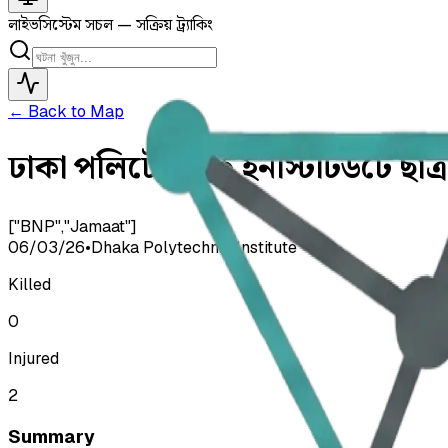
লাইভ
সিস্টেম সচল — সক্রিয় ট্র্যাকিং
← Back to Map
ঢাকা পলিটেকনিক ইনস্টিটিউটে ছাত্র
["BNP","Jamaat"]
06/03/26
•
Dhaka Polytechnic Institute
Killed
0
Injured
2
Summary