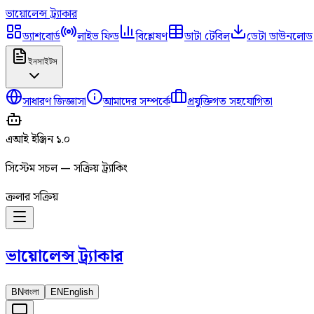
ভায়োলেন্স
ট্র্যাকার
ড্যাশবোর্ড
লাইভ ফিড
বিশ্লেষণ
ডাটা টেবিল
ডেটা ডাউনলোড
ইনসাইটস
সাধারণ জিজ্ঞাসা
আমাদের সম্পর্কে
প্রযুক্তিগত সহযোগিতা
এআই ইঞ্জিন ১.০
সিস্টেম সচল — সক্রিয় ট্র্যাকিং
ক্রলার সক্রিয়
ভায়োলেন্স
ট্র্যাকার
BN
বাংলা
EN
English