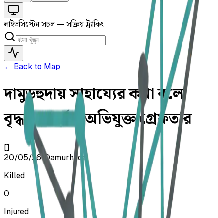
লাইভ
সিস্টেম সচল — সক্রিয় ট্র্যাকিং
← Back to Map
দামুড়হুদায় সাহায্যের কথা বলে
বৃদ্ধাকে ধর্ষণ, অভিযুক্ত গ্রেফতার
[]
20/05/26
•
Damurhuda
Killed
0
Injured