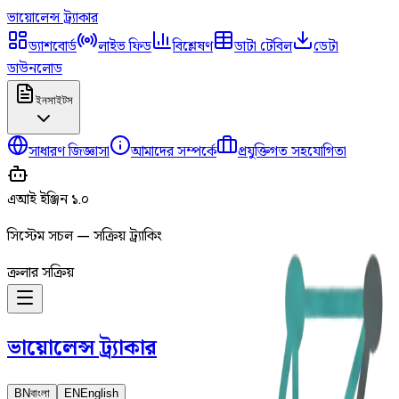
ভায়োলেন্স
ট্র্যাকার
ড্যাশবোর্ড
লাইভ ফিড
বিশ্লেষণ
ডাটা টেবিল
ডেটা
ডাউনলোড
ইনসাইটস
সাধারণ জিজ্ঞাসা
আমাদের সম্পর্কে
প্রযুক্তিগত সহযোগিতা
এআই ইঞ্জিন ১.০
সিস্টেম সচল — সক্রিয় ট্র্যাকিং
ক্রলার সক্রিয়
ভায়োলেন্স
ট্র্যাকার
BN
বাংলা
EN
English