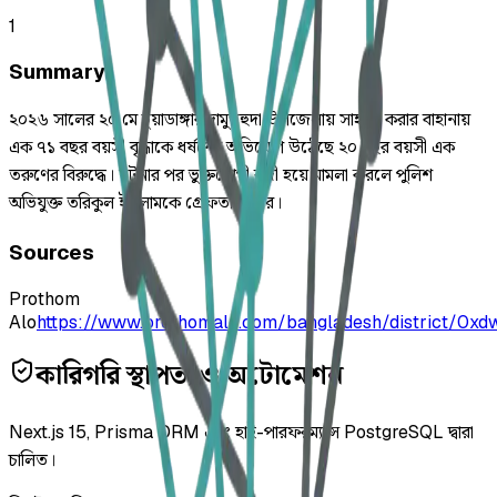
1
Summary
২০২৬ সালের ২০ মে চুয়াডাঙ্গার দামুড়হুদা উপজেলায় সাহায্য করার বাহানায়
এক ৭১ বছর বয়সী বৃদ্ধাকে ধর্ষণের অভিযোগ উঠেছে ২০ বছর বয়সী এক
তরুণের বিরুদ্ধে। ঘটনার পর ভুক্তভোগী বাদী হয়ে মামলা করলে পুলিশ
অভিযুক্ত তরিকুল ইসলামকে গ্রেফতার করে।
Sources
Prothom
Alo
https://www.prothomalo.com/bangladesh/district/0x
কারিগরি স্থাপত্য ও অটোমেশন
Next.js 15, Prisma ORM এবং হাই-পারফরম্যান্স PostgreSQL দ্বারা
চালিত।