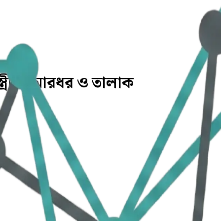
্ত্রীকে মারধর ও তালাক