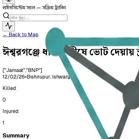
লাইভ
সিস্টেম সচল — সক্রিয় ট্র্যাকিং
← Back to Map
ঈশ্বরগঞ্জে ধানের শীষে ভোট দেয়ায় স
["Jamaat","BNP"]
12/02/26
•
Bishnupur, Ishwarganj
Killed
0
Injured
1
Summary