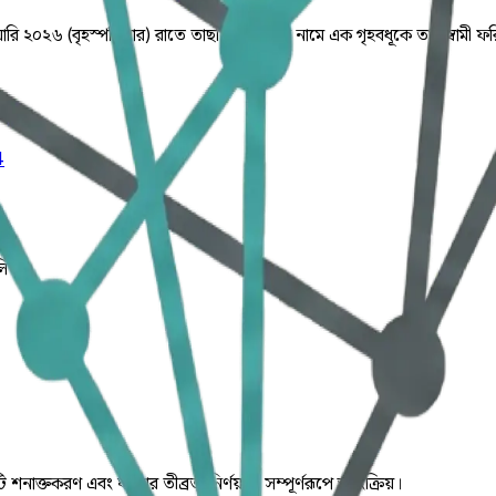
য়ারি ২০২৬ (বৃহস্পতিবার) রাতে তাছলিমা আক্তার নামে এক গৃহবধূকে তার স্বামী
4
লিত।
ি শনাক্তকরণ এবং ঘটনার তীব্রতা নির্ণয় যা সম্পূর্ণরূপে স্বয়ংক্রিয়।