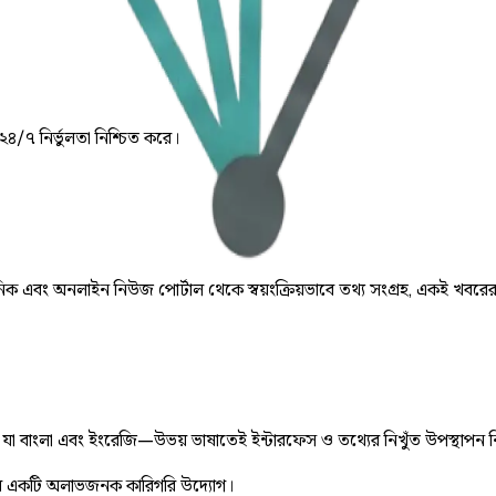
 ২৪/৭ নির্ভুলতা নিশ্চিত করে।
় দৈনিক এবং অনলাইন নিউজ পোর্টাল থেকে স্বয়ংক্রিয়ভাবে তথ্য সংগ্রহ, একই খবরে
ে, যা বাংলা এবং ইংরেজি—উভয় ভাষাতেই ইন্টারফেস ও তথ্যের নিখুঁত উপস্থাপন 
 একটি অলাভজনক কারিগরি উদ্যোগ।