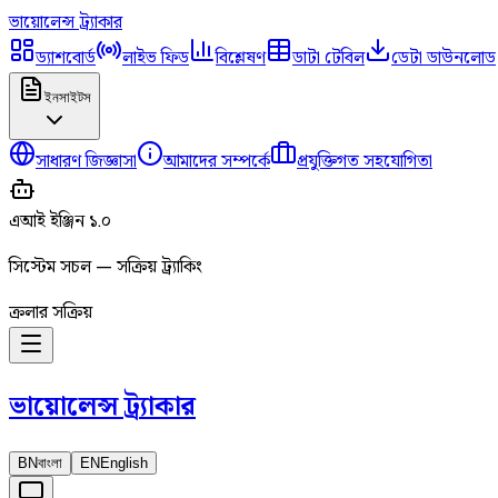
ভায়োলেন্স
ট্র্যাকার
ড্যাশবোর্ড
লাইভ ফিড
বিশ্লেষণ
ডাটা টেবিল
ডেটা ডাউনলোড
ইনসাইটস
সাধারণ জিজ্ঞাসা
আমাদের সম্পর্কে
প্রযুক্তিগত সহযোগিতা
এআই ইঞ্জিন ১.০
সিস্টেম সচল — সক্রিয় ট্র্যাকিং
ক্রলার সক্রিয়
ভায়োলেন্স
ট্র্যাকার
BN
বাংলা
EN
English