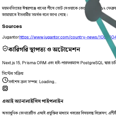
ময়মনসিংহের ঈশ্বরগঞ্জে ধানের শীষে ভোট দেওয়াকে কেন্দ্র করে গত ১২ ফেব্রু
জামায়াতে ইসলামীর সমর্থক বলে জানা গেছে।
Sources
Jugantor
https://www.jugantor.com/country-news/106660
কারিগরি স্থাপত্য ও অটোমেশন
Next.js 15, Prisma ORM এবং হাই-পারফরম্যান্স PostgreSQL দ্বারা চা
সিস্টেম সক্রিয়
সর্বশেষ ক্রল সম্পন্ন
:
Loading...
এআই অ্যানালাইসিস পাইপলাইন
অত্যাধুনিক জেনারেটিভ এআই প্রযুক্তির মাধ্যমে খবরের বিষয়বস্তু বিশ্লেষণ, এন্টিট