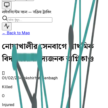
লাইভ
সিস্টেম সচল — সক্রিয় ট্র্যাকিং
← Back to Map
নোয়াখালীর সেনবাগে প্রাথমিক
বিদ্যালয়ে রহস্যজনক অগ্নিকাণ্ড
[]
01/02/26
•
Bokshirhat, Senbagh
Killed
0
Injured