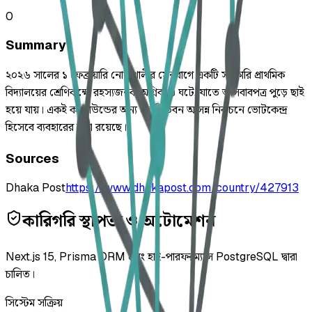
0
Summary
২০২৬ সালের ১ ফেব্রুয়ারি নোয়াখালীর সেনবাগে একটি সরকারি প্রাথমিক
বিদ্যালয়ের শ্রেণিকক্ষে রহস্যজনক অগ্নিকাণ্ড ঘটে, যাতে আসবাবপত্র পুড়ে ছাই
হয়ে যায়। একই কম্পাউন্ডের অন্য একটি ভবন আসন্ন নির্বাচনে ভোটকেন্দ্র
হিসেবে ব্যবহারের কথা রয়েছে।
Sources
Dhaka Post
https://www.dhakapost.com/country/427913
কারিগরি স্থাপত্য ও অটোমেশন
Next.js 15, Prisma ORM এবং হাই-পারফরম্যান্স PostgreSQL দ্বারা
চালিত।
সিস্টেম সক্রিয়