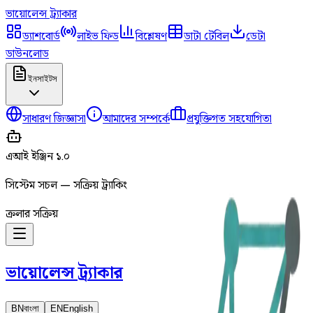
ভায়োলেন্স
ট্র্যাকার
ড্যাশবোর্ড
লাইভ ফিড
বিশ্লেষণ
ডাটা টেবিল
ডেটা
ডাউনলোড
ইনসাইটস
সাধারণ জিজ্ঞাসা
আমাদের সম্পর্কে
প্রযুক্তিগত সহযোগিতা
এআই ইঞ্জিন ১.০
সিস্টেম সচল — সক্রিয় ট্র্যাকিং
ক্রলার সক্রিয়
ভায়োলেন্স
ট্র্যাকার
BN
বাংলা
EN
English