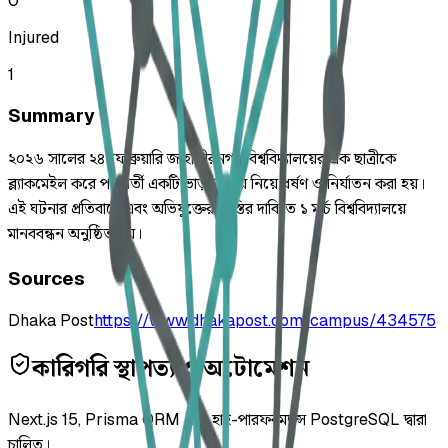
0
Injured
1
Summary
২০২৬ সালের ২৪ ফেব্রুয়ারি জাহাঙ্গীরনগর বিশ্ববিদ্যালয়ের এক ছাত্রীকে
ব্ল্যাকমেইল করে পার্শ্ববর্তী একটি ভাড়া বাসায় নিয়ে ধর্ষণ ও নির্যাতন করা হয়।
এই ঘটনার প্রতিবাদে এবং অভিযুক্তের শাস্তির দাবিতে ১ মার্চ বিশ্ববিদ্যালয়ে
মানববন্ধন অনুষ্ঠিত হয়।
Sources
Dhaka Post
https://www.dhakapost.com/campus/434575
কারিগরি স্থাপত্য ও অটোমেশন
Next.js 15, Prisma ORM এবং হাই-পারফরম্যান্স PostgreSQL দ্বারা
চালিত।