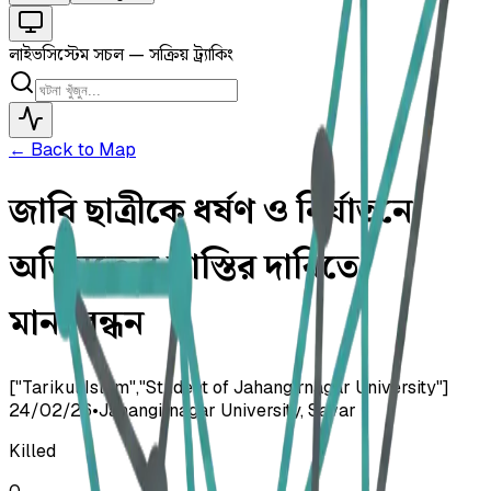
লাইভ
সিস্টেম সচল — সক্রিয় ট্র্যাকিং
← Back to Map
জাবি ছাত্রীকে ধর্ষণ ও নির্যাতনে
অভিযুক্তের শাস্তির দাবিতে
মানববন্ধন
["Tarikul Islam","Student of Jahangirnagar University"]
24/02/26
•
Jahangirnagar University, Savar
Killed