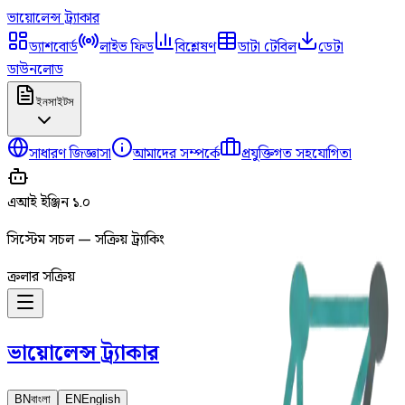
ভায়োলেন্স
ট্র্যাকার
ড্যাশবোর্ড
লাইভ ফিড
বিশ্লেষণ
ডাটা টেবিল
ডেটা
ডাউনলোড
ইনসাইটস
সাধারণ জিজ্ঞাসা
আমাদের সম্পর্কে
প্রযুক্তিগত সহযোগিতা
এআই ইঞ্জিন ১.০
সিস্টেম সচল — সক্রিয় ট্র্যাকিং
ক্রলার সক্রিয়
ভায়োলেন্স
ট্র্যাকার
BN
বাংলা
EN
English