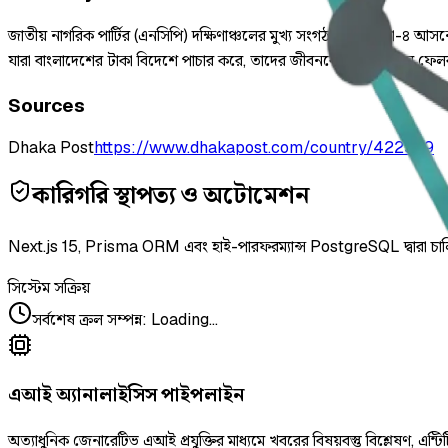
জাতীয় নাগরিক পার্টির (এনসিপি) দক্ষিণাঞ্চলের মুখ্য সংগঠক ও কুমিল্লা-৪ 
যারা বাংলাদেশের টাকা বিদেশে পাচার করে, তাদের জীবনকে নরক বানিয়ে ফেল
Sources
Dhaka Post
https://www.dhakapost.com/country/422599
কারিগরি স্থাপত্য ও অটোমেশন
Next.js 15, Prisma ORM এবং হাই-পারফরম্যান্স PostgreSQL দ্বারা চা
সিস্টেম সক্রিয়
সর্বশেষ ক্রল সম্পন্ন
:
Loading...
এআই অ্যানালাইসিস পাইপলাইন
অত্যাধুনিক জেনারেটিভ এআই প্রযুক্তির মাধ্যমে খবরের বিষয়বস্তু বিশ্লেষণ, এন্টিট