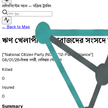
লাইভ
সিস্টেম সচল — সক্রিয় ট্র্যাকিং
← Back to Map
ঋণ খেলাপী ও চাঁদাবাজদের সংসদে যা
["National Citizen Party (NCP)","12-Party Alliance"]
08/01/26
•
ইকরা নগরী, দেবিদ্বার পৌরসভা
Killed
0
Injured
0
Summary