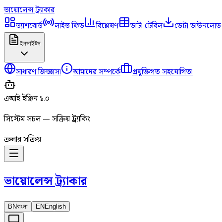
ভায়োলেন্স
ট্র্যাকার
ড্যাশবোর্ড
লাইভ ফিড
বিশ্লেষণ
ডাটা টেবিল
ডেটা ডাউনলোড
ইনসাইটস
সাধারণ জিজ্ঞাসা
আমাদের সম্পর্কে
প্রযুক্তিগত সহযোগিতা
এআই ইঞ্জিন ১.০
সিস্টেম সচল — সক্রিয় ট্র্যাকিং
ক্রলার সক্রিয়
ভায়োলেন্স
ট্র্যাকার
BN
বাংলা
EN
English