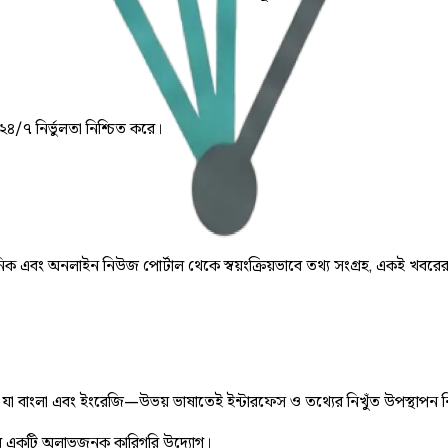
 ২৪/৭ নির্ভুলতা নিশ্চিত করে।
় দৈনিক এবং অনলাইন নিউজ পোর্টাল থেকে স্বয়ংক্রিয়ভাবে তথ্য সংগ্রহ, একই খবরে
ে, যা বাংলা এবং ইংরেজি—উভয় ভাষাতেই ইন্টারফেস ও তথ্যের নিখুঁত উপস্থাপন 
 একটি অলাভজনক কারিগরি উদ্যোগ।