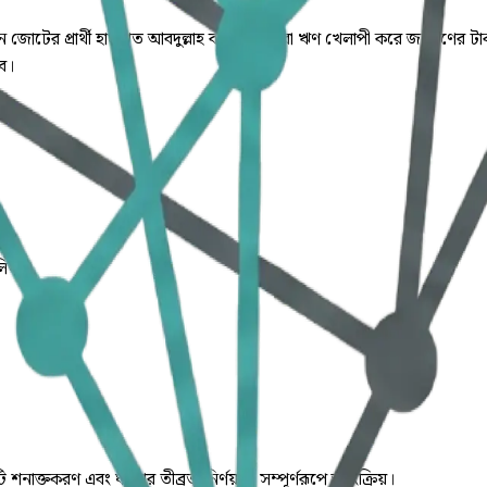
আসনে জোটের প্রার্থী হাসনাত আবদুল্লাহ বলেছেন, যারা ঋণ খেলাপী করে জনগণের 
ব।
লিত।
ি শনাক্তকরণ এবং ঘটনার তীব্রতা নির্ণয় যা সম্পূর্ণরূপে স্বয়ংক্রিয়।