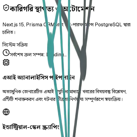
কারিগরি স্থাপত্য ও অটোমেশন
Next.js 15, Prisma ORM এবং হাই-পারফরম্যান্স PostgreSQL দ্বারা
চালিত।
সিস্টেম সক্রিয়
সর্বশেষ ক্রল সম্পন্ন
:
Loading...
এআই অ্যানালাইসিস পাইপলাইন
অত্যাধুনিক জেনারেটিভ এআই প্রযুক্তির মাধ্যমে খবরের বিষয়বস্তু বিশ্লেষণ,
এন্টিটি শনাক্তকরণ এবং ঘটনার তীব্রতা নির্ণয় যা সম্পূর্ণরূপে স্বয়ংক্রিয়।
ইন্ডাস্ট্রিয়াল-স্কেল স্ক্র্যাপিং