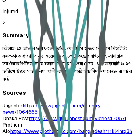
0
Injured
2
Summary
চট্টগ্রাম-১৪ আসনে ফলাফলের তালিকায় অগ্রিম স্বাক্ষর নেওয়ায় প্রিসাইডিং
কর্মকর্তাকে প্রত্যাহার করা হয়েছে এবং ভোটকেন্দ্রের বাইরে দুই জামায়াত
সমর্থককে পিটিয়ে জখম করার অভিযোগ পাওয়া গেছে। ১২ ফেব্রুয়ারি ২০২৬
তারিখে উত্তর সাতকানিয়া আলী আহমদ প্রাণহরি উচ্চ বিদ্যালয় কেন্দ্রে এ ঘটনা
ঘটে।
Sources
Jugantor
https://www.jugantor.com/country-
news/1064665
Dhaka Post
https://www.dhakapost.com/video/430571
Prothom
Alo
https://www.prothomalo.com/bangladesh/1rkl4ntg3h