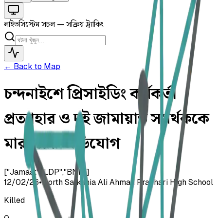
লাইভ
সিস্টেম সচল — সক্রিয় ট্র্যাকিং
← Back to Map
চন্দনাইশে প্রিসাইডিং কর্মকর্তা
প্রত্যাহার ও দুই জামায়াত সমর্থককে
মারধরের অভিযোগ
["Jamaat","LDP","BNP"]
12/02/26
•
North Satkania Ali Ahmad Pranhari High School
Killed