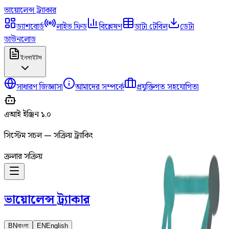
ভায়োলেন্স
ট্র্যাকার
ড্যাশবোর্ড
লাইভ ফিড
বিশ্লেষণ
ডাটা টেবিল
ডেটা
ডাউনলোড
ইনসাইটস
সাধারণ জিজ্ঞাসা
আমাদের সম্পর্কে
প্রযুক্তিগত সহযোগিতা
এআই ইঞ্জিন ১.০
সিস্টেম সচল — সক্রিয় ট্র্যাকিং
ক্রলার সক্রিয়
ভায়োলেন্স
ট্র্যাকার
BN
বাংলা
EN
English