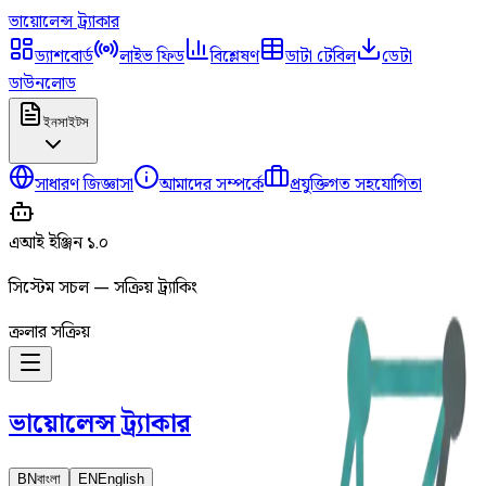
ভায়োলেন্স
ট্র্যাকার
ড্যাশবোর্ড
লাইভ ফিড
বিশ্লেষণ
ডাটা টেবিল
ডেটা
ডাউনলোড
ইনসাইটস
সাধারণ জিজ্ঞাসা
আমাদের সম্পর্কে
প্রযুক্তিগত সহযোগিতা
এআই ইঞ্জিন ১.০
সিস্টেম সচল — সক্রিয় ট্র্যাকিং
ক্রলার সক্রিয়
ভায়োলেন্স
ট্র্যাকার
BN
বাংলা
EN
English