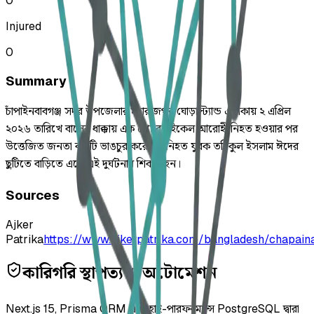
0
Injured
0
Summary
চাঁপাইনবাবগঞ্জ সদর উপজেলার মহারাজপুর ঘোড়াস্ট্যান্ড এলাকায় ২ এপ্রিল
২০২৬ তারিখে বাসের ধাক্কায় এক মোটরসাইকেল আরোহী নিহত হওয়ার পর
উত্তেজিত জনতা বাসটি ভাঙচুর করেছে। নিহত যুবক তরিকুল ইসলাম ঈদের
ছুটিতে বাড়িতে এসে এই দুর্ঘটনার শিকার হন।
Sources
Ajker
Patrika
https://www.ajkerpatrika.com/bangladesh/chapai
কারিগরি স্থাপত্য ও অটোমেশন
Next.js 15, Prisma ORM এবং হাই-পারফরম্যান্স PostgreSQL দ্বারা