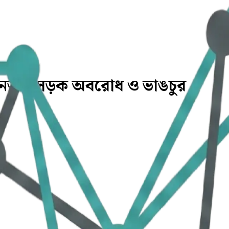
ধ জনতার সড়ক অবরোধ ও ভাঙচুর