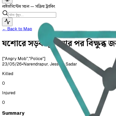
লাইভ
সিস্টেম সচল — সক্রিয় ট্র্যাকিং
← Back to Map
যশোরে সড়ক দুর্ঘটনার পর বিক্ষুব্
["Angry Mob","Police"]
23/05/26
•
Narendrapur, Jessore Sadar
Killed
0
Injured
0
Summary