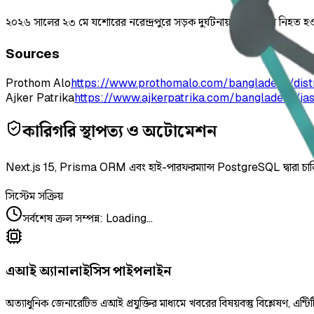
২০২৬ সালের ২৩ মে যশোরের নরেন্দ্রপুরে সড়ক দুর্ঘটনায় মা ও ছেলে নিহত হওয়ার
Sources
Prothom Alo
https://www.prothomalo.com/bangladesh/dis
Ajker Patrika
https://www.ajkerpatrika.com/bangladesh/ja
কারিগরি স্থাপত্য ও অটোমেশন
Next.js 15, Prisma ORM এবং হাই-পারফরম্যান্স PostgreSQL দ্বারা চা
সিস্টেম সক্রিয়
সর্বশেষ ক্রল সম্পন্ন
:
Loading...
এআই অ্যানালাইসিস পাইপলাইন
অত্যাধুনিক জেনারেটিভ এআই প্রযুক্তির মাধ্যমে খবরের বিষয়বস্তু বিশ্লেষণ, এন্টিট