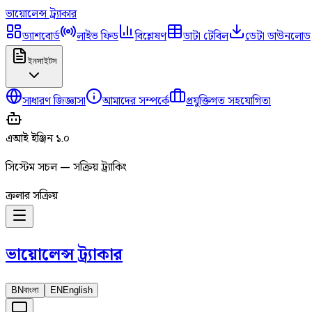
ভায়োলেন্স
ট্র্যাকার
ড্যাশবোর্ড
লাইভ ফিড
বিশ্লেষণ
ডাটা টেবিল
ডেটা ডাউনলোড
ইনসাইটস
সাধারণ জিজ্ঞাসা
আমাদের সম্পর্কে
প্রযুক্তিগত সহযোগিতা
এআই ইঞ্জিন ১.০
সিস্টেম সচল — সক্রিয় ট্র্যাকিং
ক্রলার সক্রিয়
ভায়োলেন্স
ট্র্যাকার
BN
বাংলা
EN
English