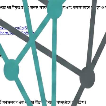
 পর বিক্ষুব্ধ স্থানীয় জনতা সড়ক অবরোধ করে এবং কাভার্ড ভ্যানে ভাঙচুর ও অগ্
trict/00szu0gj5w
shore/ajplbq0b80lgo
লিত।
ি শনাক্তকরণ এবং ঘটনার তীব্রতা নির্ণয় যা সম্পূর্ণরূপে স্বয়ংক্রিয়।