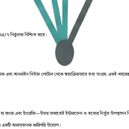
 ২৪/৭ নির্ভুলতা নিশ্চিত করে।
় দৈনিক এবং অনলাইন নিউজ পোর্টাল থেকে স্বয়ংক্রিয়ভাবে তথ্য সংগ্রহ, একই খবরে
ে, যা বাংলা এবং ইংরেজি—উভয় ভাষাতেই ইন্টারফেস ও তথ্যের নিখুঁত উপস্থাপন 
 একটি অলাভজনক কারিগরি উদ্যোগ।