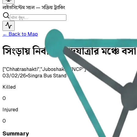
লাইভ
সিস্টেম সচল — সক্রিয় ট্র্যাকিং
← Back to Map
সিংড়ায় নির্বাচনী পদযাত্রার মঞ্চে বসা 
["Chhatrashakti","Juboshakti","NCP"]
03/02/26
•
Singra Bus Stand
Killed
0
Injured
0
Summary