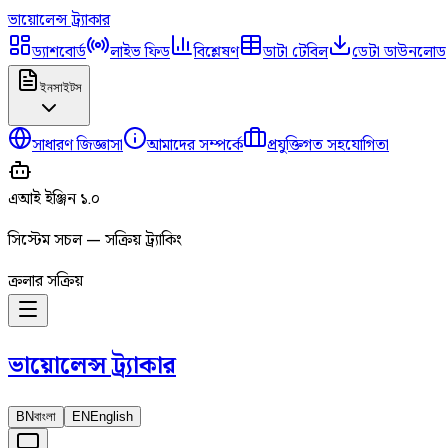
ভায়োলেন্স
ট্র্যাকার
ড্যাশবোর্ড
লাইভ ফিড
বিশ্লেষণ
ডাটা টেবিল
ডেটা ডাউনলোড
ইনসাইটস
সাধারণ জিজ্ঞাসা
আমাদের সম্পর্কে
প্রযুক্তিগত সহযোগিতা
এআই ইঞ্জিন ১.০
সিস্টেম সচল — সক্রিয় ট্র্যাকিং
ক্রলার সক্রিয়
ভায়োলেন্স
ট্র্যাকার
BN
বাংলা
EN
English