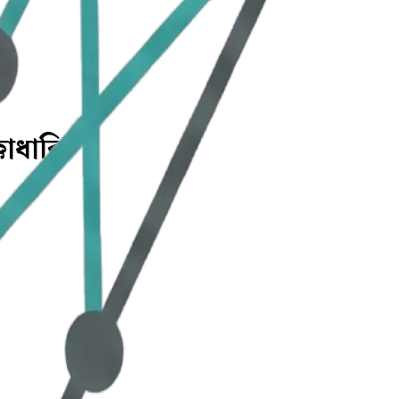
াধাক্কি