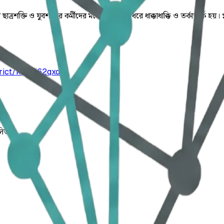
ে ছাত্রশক্তি ও যুবশক্তির কর্মীদের মধ্যে ১৫ মিনিট ধরে ধাক্কাধাক্কি ও তর্কাতর্কি
rict/kmf8j62qxd
লিত।