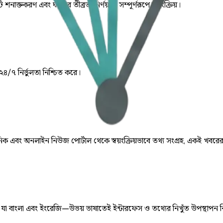
ি শনাক্তকরণ এবং ঘটনার তীব্রতা নির্ণয় যা সম্পূর্ণরূপে স্বয়ংক্রিয়।
 ২৪/৭ নির্ভুলতা নিশ্চিত করে।
় দৈনিক এবং অনলাইন নিউজ পোর্টাল থেকে স্বয়ংক্রিয়ভাবে তথ্য সংগ্রহ, একই খবরে
ে, যা বাংলা এবং ইংরেজি—উভয় ভাষাতেই ইন্টারফেস ও তথ্যের নিখুঁত উপস্থাপন 