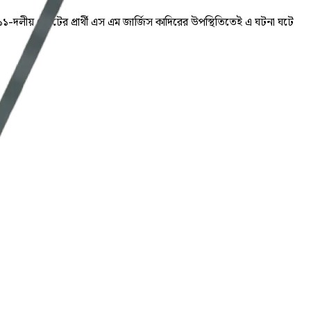
 হয়। ১১-দলীয় জোটের প্রার্থী এস এম জার্জিস কাদিরের উপস্থিতিতেই এ ঘটনা ঘটে