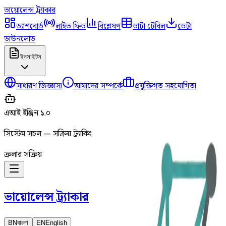
ভায়োলেন্স
ট্র্যাকার
ড্যাশবোর্ড
লাইভ ফিড
বিশ্লেষণ
ডাটা টেবিল
ডেটা
ডাউনলোড
ইনসাইটস
সাধারণ জিজ্ঞাসা
আমাদের সম্পর্কে
প্রযুক্তিগত সহযোগিতা
এআই ইঞ্জিন ১.০
সিস্টেম সচল — সক্রিয় ট্র্যাকিং
ক্রলার সক্রিয়
ভায়োলেন্স
ট্র্যাকার
BN
বাংলা
EN
English