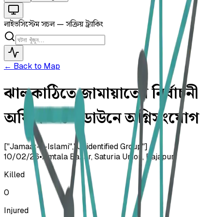
লাইভ
সিস্টেম সচল — সক্রিয় ট্র্যাকিং
← Back to Map
ঝালকাঠিতে জামায়াতের নির্বাচনী
অফিস ও গোডাউনে অগ্নিসংযোগ
["Jamaat-e-Islami","Unidentified Group"]
10/02/26
•
Amtala Bazar, Saturia Union, Rajapur
Killed
0
Injured