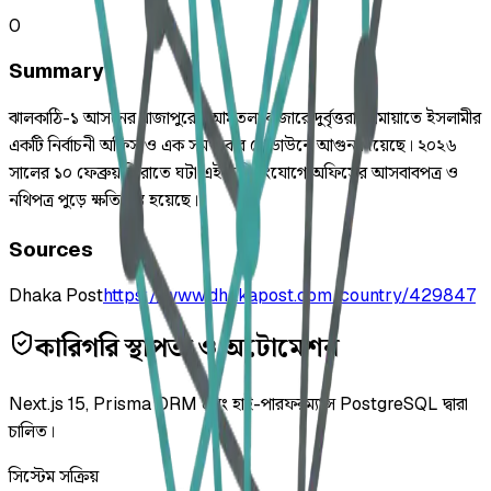
0
Summary
ঝালকাঠি-১ আসনের রাজাপুরের আমতলা বাজারে দুর্বৃত্তরা জামায়াতে ইসলামীর
একটি নির্বাচনী অফিস ও এক সমর্থকের গোডাউনে আগুন দিয়েছে। ২০২৬
সালের ১০ ফেব্রুয়ারি রাতে ঘটা এই অগ্নিসংযোগে অফিসের আসবাবপত্র ও
নথিপত্র পুড়ে ক্ষতিগ্রস্ত হয়েছে।
Sources
Dhaka Post
https://www.dhakapost.com/country/429847
কারিগরি স্থাপত্য ও অটোমেশন
Next.js 15, Prisma ORM এবং হাই-পারফরম্যান্স PostgreSQL দ্বারা
চালিত।
সিস্টেম সক্রিয়