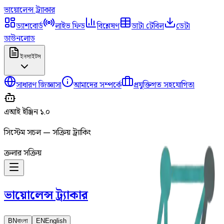
ভায়োলেন্স
ট্র্যাকার
ড্যাশবোর্ড
লাইভ ফিড
বিশ্লেষণ
ডাটা টেবিল
ডেটা
ডাউনলোড
ইনসাইটস
সাধারণ জিজ্ঞাসা
আমাদের সম্পর্কে
প্রযুক্তিগত সহযোগিতা
এআই ইঞ্জিন ১.০
সিস্টেম সচল — সক্রিয় ট্র্যাকিং
ক্রলার সক্রিয়
ভায়োলেন্স
ট্র্যাকার
BN
বাংলা
EN
English