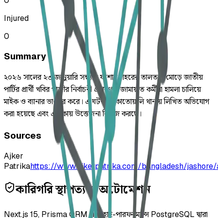
0
Injured
0
Summary
২০২৬ সালের ২৩ জানুয়ারি সন্ধ্যায় যশোর শহরের তালতলা মোড়ে জাতীয়
পার্টির প্রার্থী খবির গাজীর নির্বাচনী প্রচারণায় জামায়াত কর্মীরা হামলা চালিয়ে
মাইক ও ব্যানার ভাঙচুর করে। এ ঘটনায় কোতোয়ালি থানায় লিখিত অভিযোগ
করা হয়েছে এবং এলাকায় উত্তেজনা বিরাজ করছে।
Sources
Ajker
Patrika
https://www.ajkerpatrika.com/bangladesh/jashore
কারিগরি স্থাপত্য ও অটোমেশন
Next.js 15, Prisma ORM এবং হাই-পারফরম্যান্স PostgreSQL দ্বারা