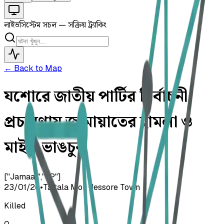
লাইভ
সিস্টেম সচল — সক্রিয় ট্র্যাকিং
← Back to Map
যশোরে জাতীয় পার্টির নির্বাচনী
প্রচারণায় জামায়াতের হামলা ও
মাইক ভাঙচুর
["Jamaat","JP"]
23/01/26
•
Taltala Mor, Jessore Town
Killed