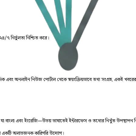
 ২৪/৭ নির্ভুলতা নিশ্চিত করে।
় দৈনিক এবং অনলাইন নিউজ পোর্টাল থেকে স্বয়ংক্রিয়ভাবে তথ্য সংগ্রহ, একই খবরে
ে, যা বাংলা এবং ইংরেজি—উভয় ভাষাতেই ইন্টারফেস ও তথ্যের নিখুঁত উপস্থাপন 
 একটি অলাভজনক কারিগরি উদ্যোগ।