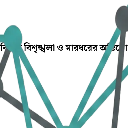
ে শিবিরের বিশৃঙ্খলা ও মারধরের অভিয