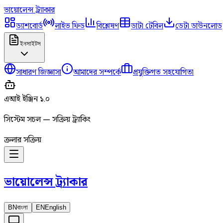
ভায়োলেন্স
ট্র্যাকার
ড্যাশবোর্ড
লাইভ ফিড
বিশ্লেষণ
ডাটা টেবিল
ডেটা ডাউনলোড
ইনসাইটস
সাধারণ জিজ্ঞাসা
আমাদের সম্পর্কে
প্রযুক্তিগত সহযোগিতা
এআই ইঞ্জিন ১.০
সিস্টেম সচল — সক্রিয় ট্র্যাকিং
ক্রলার সক্রিয়
ভায়োলেন্স
ট্র্যাকার
BN
বাংলা
EN
English