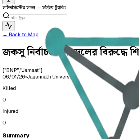
লাইভ
সিস্টেম সচল — সক্রিয় ট্র্যাকিং
← Back to Map
জকসু নির্বাচনে ছাত্রদলের বিরুদ্ধ
["BNP","Jamaat"]
06/01/26
•
Jagannath University
Killed
0
Injured
0
Summary