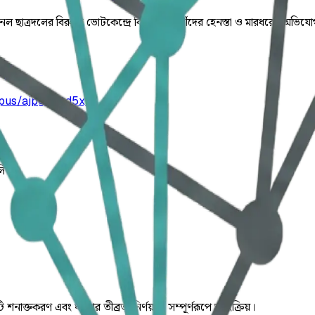
ি প্যানেল ছাত্রদলের বিরুদ্ধে ভোটকেন্দ্রে বিশৃঙ্খলা, কর্মীদের হেনস্তা ও মার
pus/ajpgql8td5xjt
লিত।
ি শনাক্তকরণ এবং ঘটনার তীব্রতা নির্ণয় যা সম্পূর্ণরূপে স্বয়ংক্রিয়।