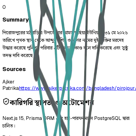
0
Summary
পিরোজপুরের মঠবাড়িয়া উপজেলার আমড়াগাছিয়া ইউনিয়নে ৩১ মে ২০২৬
তারিখে পৃথক স্থান থেকে আব্দুর রশিদ ও সাগর নামের দুই ব্যক্তির মরদেহ
উদ্ধার করেছে পুলিশ। পরিবার এটিকে হত্যাকাণ্ড বলে দাবি করেছে এবং সুষ্ঠু
তদন্ত দাবি করেছে।
Sources
Ajker
Patrika
https://www.ajkerpatrika.com/bangladesh/pirojpur
কারিগরি স্থাপত্য ও অটোমেশন
Next.js 15, Prisma ORM এবং হাই-পারফরম্যান্স PostgreSQL দ্বারা
চালিত।