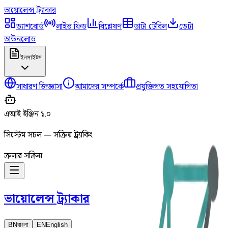
ভায়োলেন্স
ট্র্যাকার
ড্যাশবোর্ড
লাইভ ফিড
বিশ্লেষণ
ডাটা টেবিল
ডেটা
ডাউনলোড
ইনসাইটস
সাধারণ জিজ্ঞাসা
আমাদের সম্পর্কে
প্রযুক্তিগত সহযোগিতা
এআই ইঞ্জিন ১.০
সিস্টেম সচল — সক্রিয় ট্র্যাকিং
ক্রলার সক্রিয়
ভায়োলেন্স
ট্র্যাকার
BN
বাংলা
EN
English