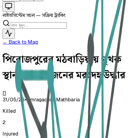
লাইভ
সিস্টেম সচল — সক্রিয় ট্র্যাকিং
← Back to Map
পিরোজপুরের মঠবাড়িয়ায় পৃথক
স্থান থেকে ২ জনের মরদেহ উদ্ধার
[]
31/05/26
•
Amragachia, Mathbaria
Killed
2
Injured