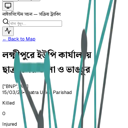
লাইভ
সিস্টেম সচল — সক্রিয় ট্র্যাকিং
← Back to Map
লক্ষ্মীপুরে ইউপি কার্যালয়ে
ছাত্রদলের তালা ও ভাঙচুর
["BNP","AL"]
15/03/26
•
Vhatra Union Parishad
Killed
0
Injured