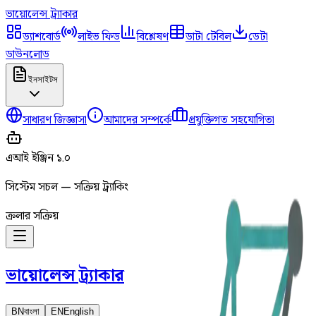
ভায়োলেন্স
ট্র্যাকার
ড্যাশবোর্ড
লাইভ ফিড
বিশ্লেষণ
ডাটা টেবিল
ডেটা
ডাউনলোড
ইনসাইটস
সাধারণ জিজ্ঞাসা
আমাদের সম্পর্কে
প্রযুক্তিগত সহযোগিতা
এআই ইঞ্জিন ১.০
সিস্টেম সচল — সক্রিয় ট্র্যাকিং
ক্রলার সক্রিয়
ভায়োলেন্স
ট্র্যাকার
BN
বাংলা
EN
English