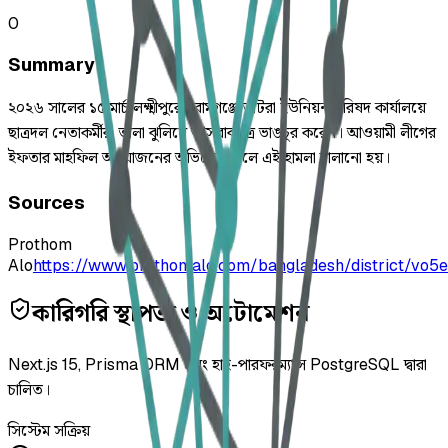
0
Summary
২০২৬ সালের ১৫ মার্চ লক্ষ্মীপুরের রামগঞ্জে ভাটরা ইউনিয়ন পরিষদ কার্যালয়ে
ছাত্রদল নেতাকর্মীরা তালা ঝুলিয়ে আসবাবপত্র ভাঙচুর করেন। আওয়ামী লীগের
ইফতার মাহফিল আয়োজনের অভিযোগ তুলে এই হামলা চালানো হয়।
Sources
Prothom
Alo
https://www.prothomalo.com/bangladesh/district/vo5e
কারিগরি স্থাপত্য ও অটোমেশন
Next.js 15, Prisma ORM এবং হাই-পারফরম্যান্স PostgreSQL দ্বারা
চালিত।
সিস্টেম সক্রিয়