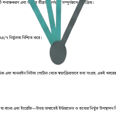
ি শনাক্তকরণ এবং ঘটনার তীব্রতা নির্ণয় যা সম্পূর্ণরূপে স্বয়ংক্রিয়।
 ২৪/৭ নির্ভুলতা নিশ্চিত করে।
় দৈনিক এবং অনলাইন নিউজ পোর্টাল থেকে স্বয়ংক্রিয়ভাবে তথ্য সংগ্রহ, একই খবরে
ে, যা বাংলা এবং ইংরেজি—উভয় ভাষাতেই ইন্টারফেস ও তথ্যের নিখুঁত উপস্থাপন 