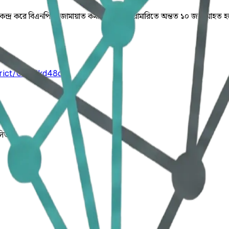
 কেন্দ্র করে বিএনপি ও জামায়াত কর্মীদের মধ্যে মারামারিতে অন্তত ১০ জন আহত হয়ে
rict/0n72jkd48d
লিত।