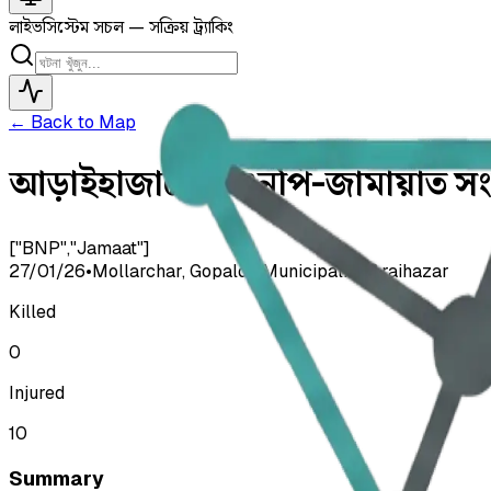
লাইভ
সিস্টেম সচল — সক্রিয় ট্র্যাকিং
← Back to Map
আড়াইহাজারে বিএনপি-জামায়াত সং
["BNP","Jamaat"]
27/01/26
•
Mollarchar, Gopaldy Municipality, Araihazar
Killed
0
Injured
10
Summary