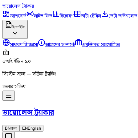
ভায়োলেন্স
ট্র্যাকার
ড্যাশবোর্ড
লাইভ ফিড
বিশ্লেষণ
ডাটা টেবিল
ডেটা ডাউনলোড
ইনসাইটস
সাধারণ জিজ্ঞাসা
আমাদের সম্পর্কে
প্রযুক্তিগত সহযোগিতা
এআই ইঞ্জিন ১.০
সিস্টেম সচল — সক্রিয় ট্র্যাকিং
ক্রলার সক্রিয়
ভায়োলেন্স
ট্র্যাকার
BN
বাংলা
EN
English