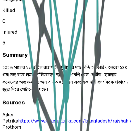
Killed
0
Injured
5
Summary
২০২৬ সালের ২৩ এপ্রিল রাজশাহীর দুর্গাপুরে দাওকান্দি সরকারি কলেজে ১৪৪
ধারা ভঙ্গ করে হামলা চালিয়েছেন স্থানীয় বিএনপি নেতা-কর্মীরা। হামলায়
কলেজের অধ্যক্ষসহ ৫ জন আহত হয়েছেন এবং এক নারী প্রদর্শককে প্রকাশ্যে
জুতা দিয়ে পেটানো হয়েছে।
Sources
Ajker
Patrika
https://www.ajkerpatrika.com/bangladesh/rajshahi/
Prothom