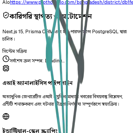
Alo
https://www.prothomalo.com/bangladesh/district/db1f
কারিগরি স্থাপত্য ও অটোমেশন
Next.js 15, Prisma ORM এবং হাই-পারফরম্যান্স PostgreSQL দ্বারা
চালিত।
সিস্টেম সক্রিয়
সর্বশেষ ক্রল সম্পন্ন
:
Loading...
এআই অ্যানালাইসিস পাইপলাইন
অত্যাধুনিক জেনারেটিভ এআই প্রযুক্তির মাধ্যমে খবরের বিষয়বস্তু বিশ্লেষণ,
এন্টিটি শনাক্তকরণ এবং ঘটনার তীব্রতা নির্ণয় যা সম্পূর্ণরূপে স্বয়ংক্রিয়।
ইন্ডাস্ট্রিয়াল-স্কেল স্ক্র্যাপিং