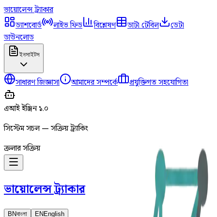
ভায়োলেন্স
ট্র্যাকার
ড্যাশবোর্ড
লাইভ ফিড
বিশ্লেষণ
ডাটা টেবিল
ডেটা
ডাউনলোড
ইনসাইটস
সাধারণ জিজ্ঞাসা
আমাদের সম্পর্কে
প্রযুক্তিগত সহযোগিতা
এআই ইঞ্জিন ১.০
সিস্টেম সচল — সক্রিয় ট্র্যাকিং
ক্রলার সক্রিয়
ভায়োলেন্স
ট্র্যাকার
BN
বাংলা
EN
English