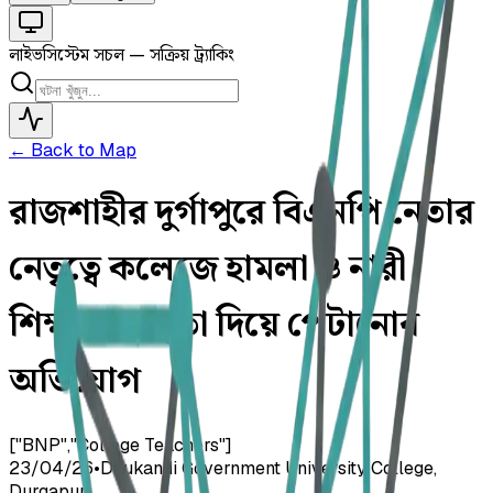
লাইভ
সিস্টেম সচল — সক্রিয় ট্র্যাকিং
← Back to Map
রাজশাহীর দুর্গাপুরে বিএনপি নেতার
নেতৃত্বে কলেজে হামলা ও নারী
শিক্ষককে জুতা দিয়ে পেটানোর
অভিযোগ
["BNP","College Teachers"]
23/04/26
•
Daukandi Government University College,
Durgapur