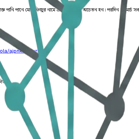
িষাক্ত পানি পানে মোস্তাফিজুর নামে এক ট্রাকচালক অচেতন হন। পরদিন ২১ মার্চ 
ola/ajpnkrke3xrfh
লিত।