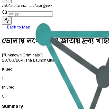
লাইভ
সিস্টেম সচল — সক্রিয় ট্র্যাকিং
← Back to Map
ভোলায় লঞ্চে নেশা জাতীয় দ্রব্য খ
["Unknown Criminals"]
20/03/26
•
Ilisha Launch Ghat
Killed
1
Injured
0
Summary