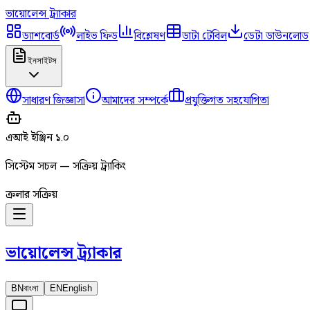
ভায়োলেন্স
ট্র্যাকার
ড্যাশবোর্ড
লাইভ ফিড
বিশ্লেষণ
ডাটা টেবিল
ডেটা ডাউনলোড
ইনসাইটস
সাধারণ জিজ্ঞাসা
আমাদের সম্পর্কে
প্রযুক্তিগত সহযোগিতা
এআই ইঞ্জিন ১.০
সিস্টেম সচল — সক্রিয় ট্র্যাকিং
ক্রলার সক্রিয়
ভায়োলেন্স
ট্র্যাকার
BN
বাংলা
EN
English