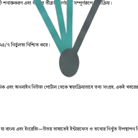
ি শনাক্তকরণ এবং ঘটনার তীব্রতা নির্ণয় যা সম্পূর্ণরূপে স্বয়ংক্রিয়।
 ২৪/৭ নির্ভুলতা নিশ্চিত করে।
় দৈনিক এবং অনলাইন নিউজ পোর্টাল থেকে স্বয়ংক্রিয়ভাবে তথ্য সংগ্রহ, একই খবরে
ে, যা বাংলা এবং ইংরেজি—উভয় ভাষাতেই ইন্টারফেস ও তথ্যের নিখুঁত উপস্থাপন 