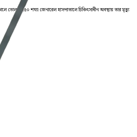
সকালে ভোলার ২৫০ শয্যা জেনারেল হাসপাতালে চিকিৎসাধীন অবস্থায় তার মৃত্যু