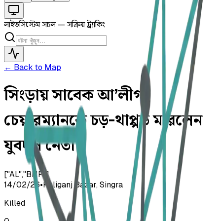
লাইভ
সিস্টেম সচল — সক্রিয় ট্র্যাকিং
← Back to Map
সিংড়ায় সাবেক আ’লীগ
চেয়ারম্যানকে চড়-থাপ্পড় মারলেন
যুবদল নেতা
["AL","BNP"]
14/02/26
•
Kaliganj Bazar, Singra
Killed