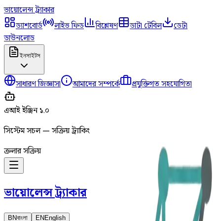
ভায়োলেন্স
ট্র্যাকার
ড্যাশবোর্ড
লাইভ ফিড
বিশ্লেষণ
ডাটা টেবিল
ডেটা
ডাউনলোড
ইনসাইটস
সাধারণ জিজ্ঞাসা
আমাদের সম্পর্কে
প্রযুক্তিগত সহযোগিতা
এআই ইঞ্জিন ১.০
সিস্টেম সচল — সক্রিয় ট্র্যাকিং
ক্রলার সক্রিয়
ভায়োলেন্স
ট্র্যাকার
BN
বাংলা
EN
English