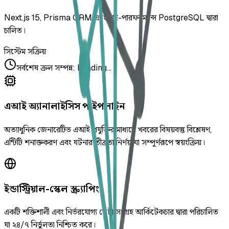
Next.js 15, Prisma ORM এবং হাই-পারফরম্যান্স PostgreSQL দ্বারা
চালিত।
সিস্টেম সক্রিয়
সর্বশেষ ক্রল সম্পন্ন
:
Loading...
এআই অ্যানালাইসিস পাইপলাইন
অত্যাধুনিক জেনারেটিভ এআই প্রযুক্তির মাধ্যমে খবরের বিষয়বস্তু বিশ্লেষণ,
এন্টিটি শনাক্তকরণ এবং ঘটনার তীব্রতা নির্ণয় যা সম্পূর্ণরূপে স্বয়ংক্রিয়।
ইন্ডাস্ট্রিয়াল-স্কেল স্ক্র্যাপিং
একটি শক্তিশালী এবং নির্ভরযোগ্য ডেটা সংগ্রহ আর্কিটেকচার দ্বারা পরিচালিত
যা ২৪/৭ নির্ভুলতা নিশ্চিত করে।