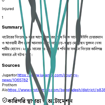
0
Injured
1
Summary
নাটোরের সিংড়ায় ৮ বছর আগে মারধরের শোধ নিতে সাবেক ইউপি চেয়ারম্যান
ও আওয়ামী লীগ নেতা আলতাব হোসেনকে চড়-থাপ্পড় মেরেছেন যুবদল নেতা
শামীম হোসেন। ২০২৬ সালের ১৪ ফেব্রুয়ারি শনিবার সকালে সিংড়ার কালিগঞ্জ
বাজারে এই ঘটনা ঘটে।
Sources
Jugantor
https://www.jugantor.com/country-
news/1065782
Prothom
Alo
https://www.prothomalo.com/bangladesh/district/p8
কারিগরি স্থাপত্য ও অটোমেশন