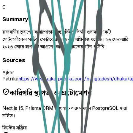
0
Summary
রাজধানীর তুরাগের কামারপাড়ায় বিদ্যুৎবিহীন তিনটি গুদাম ও একটি
মোটরসাইকেল সার্ভিস সেন্টারে রহস্যজনক অগ্নিকাণ্ড ঘটেছে। ২৩ ফেব্রুয়ারি
২০২৬ ভোরে লাগা এই আগুনে কোনো হতাহতের ঘটনা ঘটেনি।
Sources
Ajker
Patrika
https://www.ajkerpatrika.com/bangladesh/dhaka/
কারিগরি স্থাপত্য ও অটোমেশন
Next.js 15, Prisma ORM এবং হাই-পারফরম্যান্স PostgreSQL দ্বারা
চালিত।
সিস্টেম সক্রিয়