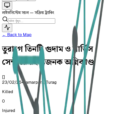
লাইভ
সিস্টেম সচল — সক্রিয় ট্র্যাকিং
← Back to Map
তুরাগে তিনটি গুদাম ও সার্ভিস
সেন্টারে রহস্যজনক অগ্নিকাণ্ড
[]
23/02/26
•
Kamarpara, Turag
Killed
0
Injured