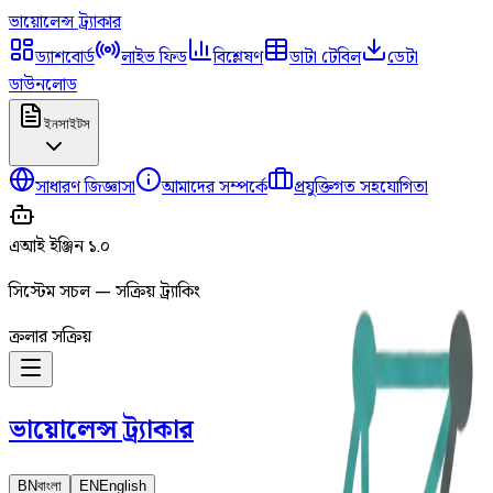
ভায়োলেন্স
ট্র্যাকার
ড্যাশবোর্ড
লাইভ ফিড
বিশ্লেষণ
ডাটা টেবিল
ডেটা
ডাউনলোড
ইনসাইটস
সাধারণ জিজ্ঞাসা
আমাদের সম্পর্কে
প্রযুক্তিগত সহযোগিতা
এআই ইঞ্জিন ১.০
সিস্টেম সচল — সক্রিয় ট্র্যাকিং
ক্রলার সক্রিয়
ভায়োলেন্স
ট্র্যাকার
BN
বাংলা
EN
English