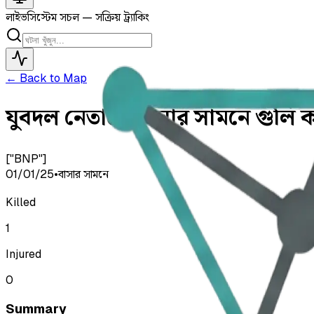
লাইভ
সিস্টেম সচল — সক্রিয় ট্র্যাকিং
← Back to Map
যুবদল নেতাকে বাসার সামনে গুলি কর
["BNP"]
01/01/25
•
বাসার সামনে
Killed
1
Injured
0
Summary