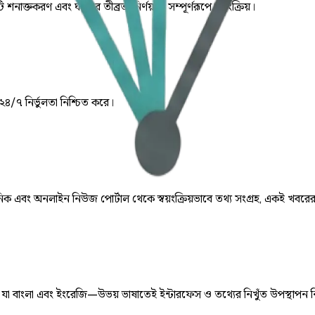
ি শনাক্তকরণ এবং ঘটনার তীব্রতা নির্ণয় যা সম্পূর্ণরূপে স্বয়ংক্রিয়।
 ২৪/৭ নির্ভুলতা নিশ্চিত করে।
় দৈনিক এবং অনলাইন নিউজ পোর্টাল থেকে স্বয়ংক্রিয়ভাবে তথ্য সংগ্রহ, একই খবরে
ে, যা বাংলা এবং ইংরেজি—উভয় ভাষাতেই ইন্টারফেস ও তথ্যের নিখুঁত উপস্থাপন 