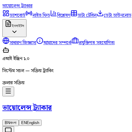
ভায়োলেন্স
ট্র্যাকার
ড্যাশবোর্ড
লাইভ ফিড
বিশ্লেষণ
ডাটা টেবিল
ডেটা ডাউনলোড
ইনসাইটস
সাধারণ জিজ্ঞাসা
আমাদের সম্পর্কে
প্রযুক্তিগত সহযোগিতা
এআই ইঞ্জিন ১.০
সিস্টেম সচল — সক্রিয় ট্র্যাকিং
ক্রলার সক্রিয়
ভায়োলেন্স
ট্র্যাকার
BN
বাংলা
EN
English