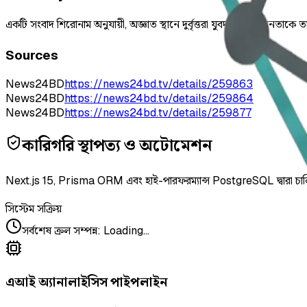
একটি সংবাদ শিরোনাম অনুযায়ী, অজ্ঞাত স্থানে দুর্বৃত্তরা যুবদলের এক নেতাকে তার
Sources
News24BD
https://news24bd.tv/details/259863
News24BD
https://news24bd.tv/details/259864
News24BD
https://news24bd.tv/details/259877
কারিগরি স্থাপত্য ও অটোমেশন
Next.js 15, Prisma ORM এবং হাই-পারফরম্যান্স PostgreSQL দ্বারা চা
সিস্টেম সক্রিয়
সর্বশেষ ক্রল সম্পন্ন
:
Loading...
এআই অ্যানালাইসিস পাইপলাইন