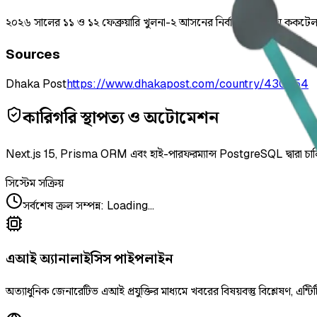
২০২৬ সালের ১১ ও ১২ ফেব্রুয়ারি খুলনা-২ আসনের নির্বাচনী এলাকায় ককটেল হা
Sources
Dhaka Post
https://www.dhakapost.com/country/430554
কারিগরি স্থাপত্য ও অটোমেশন
Next.js 15, Prisma ORM এবং হাই-পারফরম্যান্স PostgreSQL দ্বারা চা
সিস্টেম সক্রিয়
সর্বশেষ ক্রল সম্পন্ন
:
Loading...
এআই অ্যানালাইসিস পাইপলাইন
অত্যাধুনিক জেনারেটিভ এআই প্রযুক্তির মাধ্যমে খবরের বিষয়বস্তু বিশ্লেষণ, এন্টিট