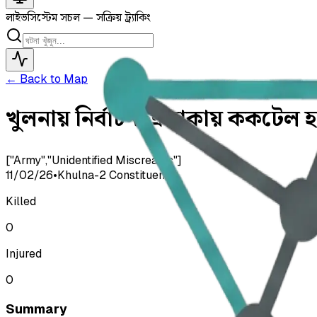
লাইভ
সিস্টেম সচল — সক্রিয় ট্র্যাকিং
← Back to Map
খুলনায় নির্বাচনী এলাকায় ককটেল হামল
["Army","Unidentified Miscreants"]
11/02/26
•
Khulna-2 Constituency
Killed
0
Injured
0
Summary