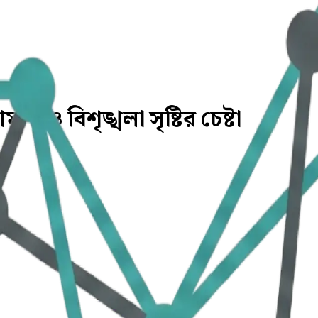
া ও বিশৃঙ্খলা সৃষ্টির চেষ্টা