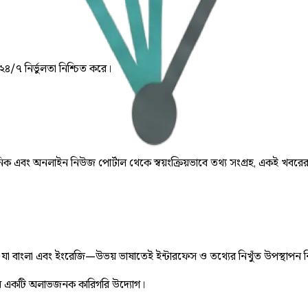
 ২৪/৭ নির্ভুলতা নিশ্চিত করে।
় দৈনিক এবং অনলাইন নিউজ পোর্টাল থেকে স্বয়ংক্রিয়ভাবে তথ্য সংগ্রহ, একই খবরে
ে, যা বাংলা এবং ইংরেজি—উভয় ভাষাতেই ইন্টারফেস ও তথ্যের নিখুঁত উপস্থাপন 
 একটি অলাভজনক কারিগরি উদ্যোগ।