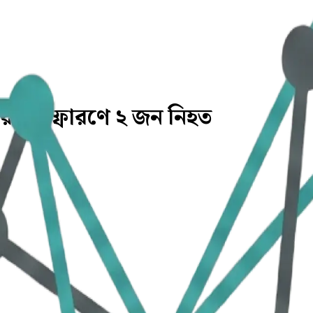
য় বিস্ফোরণে ২ জন নিহত