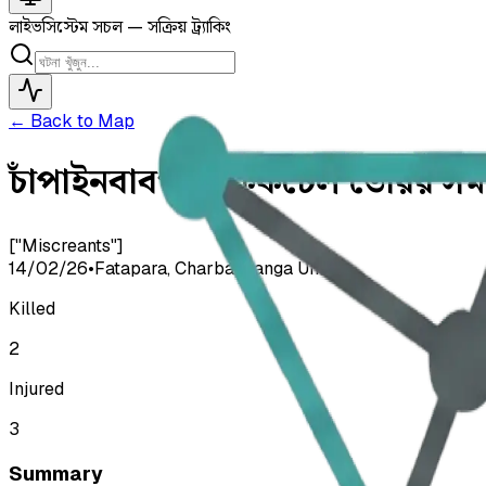
লাইভ
সিস্টেম সচল — সক্রিয় ট্র্যাকিং
← Back to Map
চাঁপাইনবাবগঞ্জে ককটেল তৈরির সম
["Miscreants"]
14/02/26
•
Fatapara, Charbagdanga Union
Killed
2
Injured
3
Summary