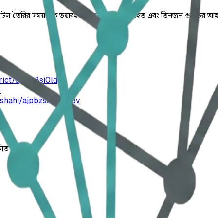
 ককটেল তৈরির সময় এক ভয়াবহ বিস্ফোরণে দুইজন নিহত এবং তিনজন গুরুতর আহত
rict/cyms8si0ld
5
ajshahi/ajpbzsayvmo3v
লিত।