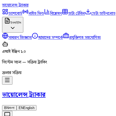
ভায়োলেন্স
ট্র্যাকার
ড্যাশবোর্ড
লাইভ ফিড
বিশ্লেষণ
ডাটা টেবিল
ডেটা ডাউনলোড
ইনসাইটস
সাধারণ জিজ্ঞাসা
আমাদের সম্পর্কে
প্রযুক্তিগত সহযোগিতা
এআই ইঞ্জিন ১.০
সিস্টেম সচল — সক্রিয় ট্র্যাকিং
ক্রলার সক্রিয়
ভায়োলেন্স
ট্র্যাকার
BN
বাংলা
EN
English