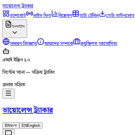
ভায়োলেন্স
ট্র্যাকার
ড্যাশবোর্ড
লাইভ ফিড
বিশ্লেষণ
ডাটা টেবিল
ডেটা ডাউনলোড
ইনসাইটস
সাধারণ জিজ্ঞাসা
আমাদের সম্পর্কে
প্রযুক্তিগত সহযোগিতা
এআই ইঞ্জিন ১.০
সিস্টেম সচল — সক্রিয় ট্র্যাকিং
ক্রলার সক্রিয়
ভায়োলেন্স
ট্র্যাকার
BN
বাংলা
EN
English