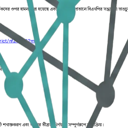
মর্থকদের ওপর হামলা করা হয়েছে এবং একটি হাসপাতালে বিএনপির সন্ত্রাসীরা ভাঙ
trict/nf252b02mf
লিত।
ি শনাক্তকরণ এবং ঘটনার তীব্রতা নির্ণয় যা সম্পূর্ণরূপে স্বয়ংক্রিয়।