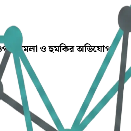
কদের ওপর হামলা ও হুমকির অভিযোগ