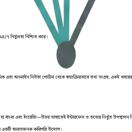
 ২৪/৭ নির্ভুলতা নিশ্চিত করে।
় দৈনিক এবং অনলাইন নিউজ পোর্টাল থেকে স্বয়ংক্রিয়ভাবে তথ্য সংগ্রহ, একই খবরে
ে, যা বাংলা এবং ইংরেজি—উভয় ভাষাতেই ইন্টারফেস ও তথ্যের নিখুঁত উপস্থাপন 
 একটি অলাভজনক কারিগরি উদ্যোগ।