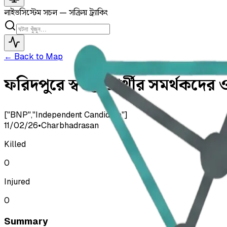
লাইভ
সিস্টেম সচল — সক্রিয় ট্র্যাকিং
← Back to Map
ফরিদপুরে স্বতন্ত্র প্রার্থীর সমর্থ
["BNP","Independent Candidate"]
11/02/26
•
Charbhadrasan
Killed
0
Injured
0
Summary